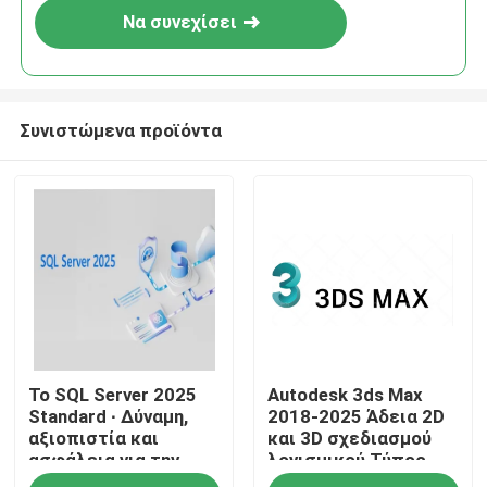
Να συνεχίσει
Συνιστώμενα προϊόντα
Σπίτι
Το SQL Server 2025
Autodesk 3ds Max
Προϊόντα
Standard ∙ Δύναμη,
2018-2025 Άδεια 2D
αξιοπιστία και
και 3D σχεδιασμού
ασφάλεια για την
λογισμικού Τύπος
Βίντεο
επιχείρησή σας
Συνδετικός