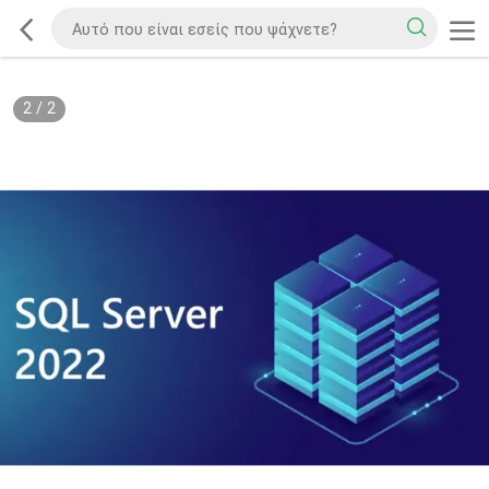
2
/
2