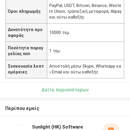
PayPal, USDT, Bitcoin, Binance, Weste
Όροι πληρωμής
rn Union, τραπεζική μεταφορά, Alipay
και ούτω καθεξής
Δυνατότητα προ
10000 τεμ.
σφοράς
Ποσότητα παραγ
1 τεμ
γελίας min
Συσκευασία λεπτ
Αποστολή μέσω Skype, Whatsapp κα
ομέρειες
ι Email και ούτω καθεξής
Δείτε περισσότερων
Περίπου εμείς
Sunlight (HK) Software