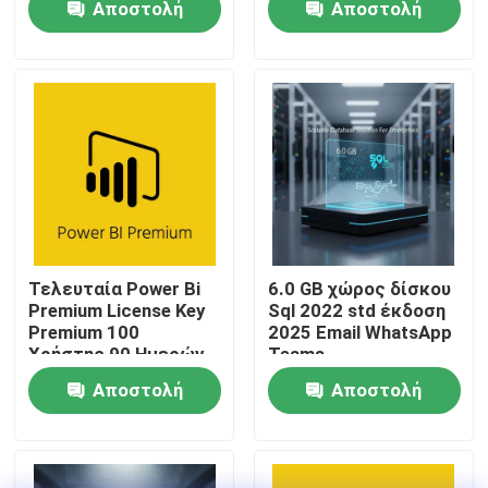
Αποστολή
Αποστολή
λογαριασμός
Σύνδεσης Ισχύς 1
ερώτησης
ερώτησης
έτος
Σχετικά με εμάς
Έλεγχος ποιότητας
Επικοινωνήστε μαζί μας
Ειδήσεις
Τελευταία Power Bi
6.0 GB χώρος δίσκου
Premium License Key
Sql 2022 std έκδοση
Premium 100
2025 Email WhatsApp
Ζητήστε μια προσφορά
Χρήστης 90 Ημερών
Teams
Εγγύηση
Μεταβαλλόμενη λύση
Αποστολή
Αποστολή
βάσης δεδομένων για
Αγοράστε το Office 2024
επιχειρήσεις
ερώτησης
ερώτησης
επαγγελματίας γραφείων 2021 συν