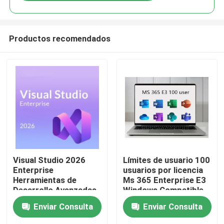
Productos recomendados
En casa
Visual Studio 2026
Límites de usuario 100
Enterprise
usuarios por licencia
Herramientas de
Ms 365 Enterprise E3
Productos
Desarrollo Avanzadas
Windows Compatible
para Equipos y
Secure Cloud
Enviar Consulta
Enviar Consulta
Empresas
Colaboración
Productivity Suite
Los vídeos