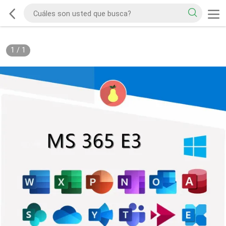
1
/
1