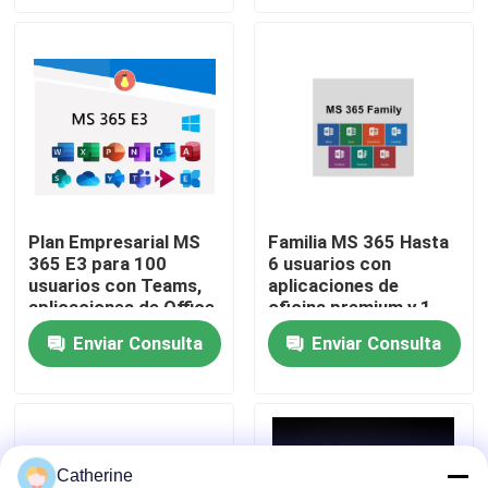
Sobre nosotros
Control de calidad
Contacta con nosotros
Plan Empresarial MS
Familia MS 365 Hasta
365 E3 para 100
6 usuarios con
Noticias
usuarios con Teams,
aplicaciones de
aplicaciones de Office
oficina premium y 1
y seguridad avanzada
TB de OneDrive cada
Solicitar una cita
Enviar Consulta
Enviar Consulta
uno
Compra de la llave de Office 2024
más profesional de la oficina 2021
Catherine