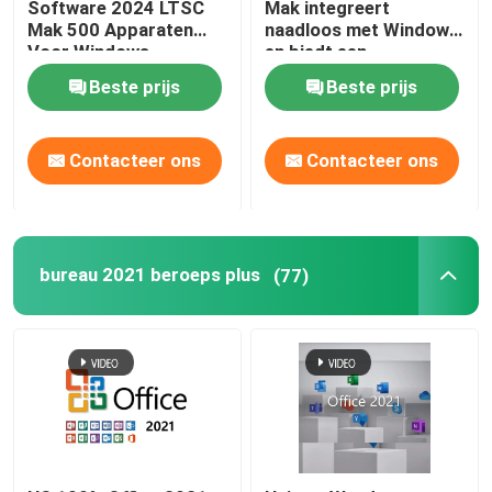
Software 2024 LTSC
Mak integreert
Mak 500 Apparaten
naadloos met Windows
Voor Windows
en biedt een
vertrouwde en
Beste prijs
Beste prijs
gebruikerservaring
Contacteer ons
Contacteer ons
bureau 2021 beroeps plus
(77)