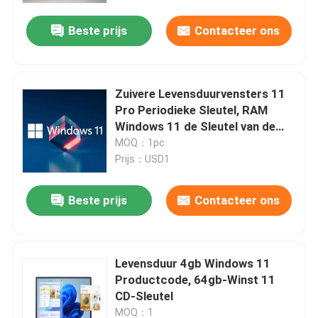
Beste prijs
Contacteer ons
Over ons
Kwaliteitscontrole
Zuivere Levensduurvensters 11
Pro Periodieke Sleutel, RAM
Windows 11 de Sleutel van de
Neem contact met ons op
Onderwijsactivering
MOQ：1pc
Prijs：USD1
Nieuws
Beste prijs
Contacteer ons
Vraag een offerte
Levensduur 4gb Windows 11
Office 2024 Key kopen
Productcode, 64gb-Winst 11
CD-Sleutel
bureau 2021 beroeps plus
MOQ：1