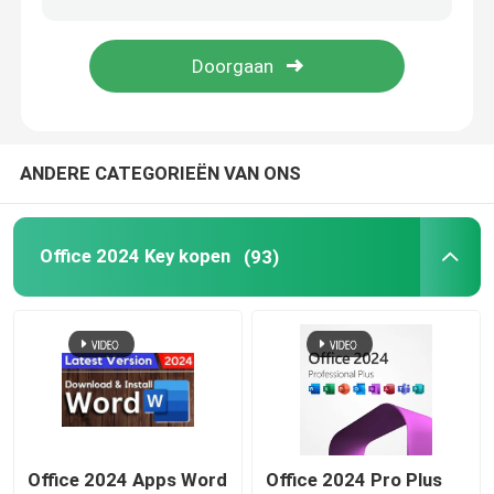
Windows Server 2022
venstersserver 2019
ANDERE CATEGORIEËN VAN ONS
SQL 2022 STD
Office 2024 Key kopen
(93)
SQL Server-standaard 2019
Office 2024 Apps Word
Office 2024 Pro Plus