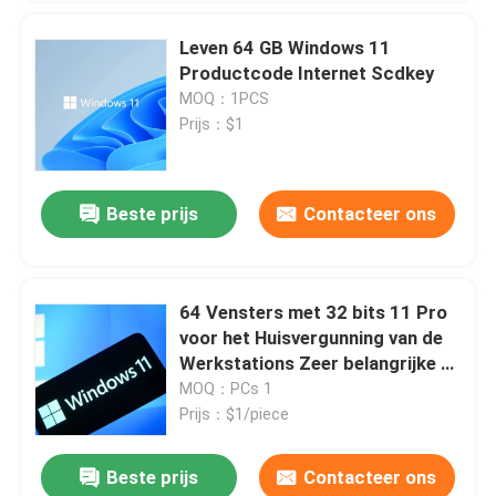
Leven 64 GB Windows 11
Productcode Internet Scdkey
MOQ：1PCS
Prijs：$1
Beste prijs
Contacteer ons
64 Vensters met 32 bits 11 Pro
voor het Huisvergunning van de
Werkstations Zeer belangrijke E-
mail Levering
MOQ：PCs 1
Prijs：$1/piece
Beste prijs
Contacteer ons