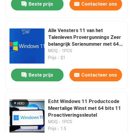
Beste prijs
Contacteer ons
Alle Vensters 11 van het
Talenleven Provergunnings Zeer
belangrijk Serienummer met 64
bits
MOQ：1PCS
Prijs：$1
Beste prijs
Contacteer ons
Huis
Echt Windows 11 Productcode
Meertalige Winst met 64 bits 11
Producten
Proactiveringssleutel
MOQ：1PCS
Prijs：1.5
Video's