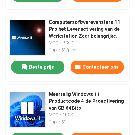
Computersoftwarevensters 11
Pro het Levenactivering van de
Werkstation Zeer belangrijke
Online Download
MOQ：PCs 1
Prijs：$1/piece
Beste prijs
Contacteer ons
Meertalig Windows 11
Productcode 4 de Proactivering
van GB 64Bits
MOQ：1PCS
Prijs：$1