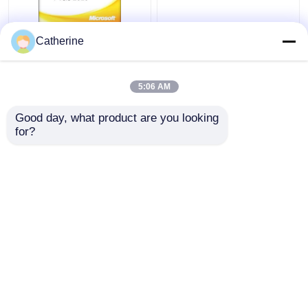
Volledige Zeer
Van de Mej.Office 2010
Catherine
belangrijke Code 32
Activering van 5000 PC
van Versie office 2010
Online de Code
Word 2010 Activering
Veelvoudige Activering
5:06 AM
met 64 bits
Beste prijs
Beste prijs
Good day, what product are you looking 
for?
Contacteer ons
Contacteer ons
Bekijk meer
Thuis
Ongeveer ons
Contacteer ons
Desktop Site
Sitemap
Privacy Policy