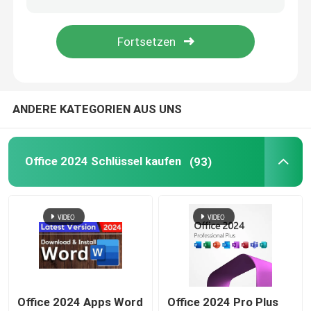
Windows Server 2022
Windows-Server 2019
ANDERE KATEGORIEN AUS UNS
SQL 2022 STD
Office 2024 Schlüssel kaufen
(93)
SQL Server-Standard 2019
Office 2024 Apps Word
Office 2024 Pro Plus