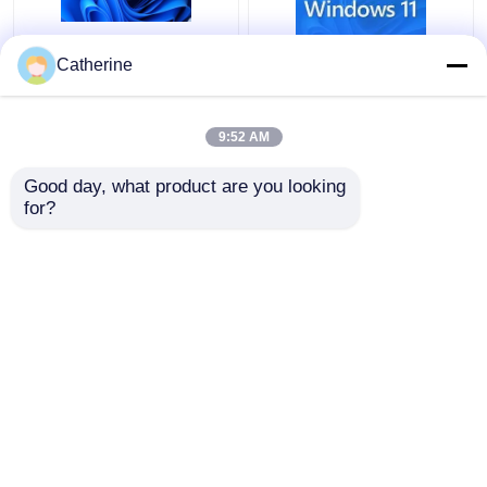
Digital Windows 11
Global Prolizenz-
Catherine
Schlüssel 100% der
Schlüssel-on-line-
Produkt-Schlüssel-
Aktivierungs-Produkt-
Aktivierungs-on-line--
Code Mak Windowss
9:52 AM
Aktivierungs-Win11
11
Bestpreis
Bestpreis
Good day, what product are you looking 
for?
Kontakt
Kontakt
Sehen Sie mehr an
Startseite
Über uns
Kontakt
Desktop Site
Sitemap
Privacy Policy