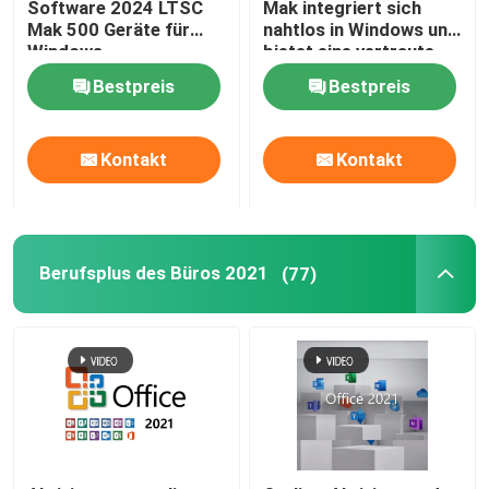
Software 2024 LTSC
Mak integriert sich
Mak 500 Geräte für
nahtlos in Windows und
Windows
bietet eine vertraute
und
Bestpreis
Bestpreis
benutzerfreundliche
Erfahrung
Kontakt
Kontakt
Berufsplus des Büros 2021
(77)