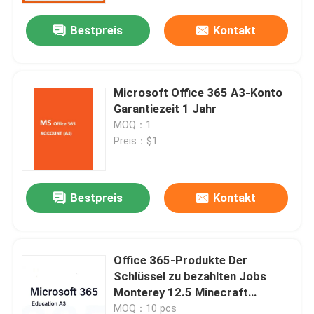
Bestpreis
Kontakt
Über uns
Qualitätskontrolle
Microsoft Office 365 A3-Konto
Garantiezeit 1 Jahr
MOQ：1
Kontakt mit uns
Preis：$1
Neuigkeiten
Bestpreis
Kontakt
Bitte um ein Angebot
Office 365-Produkte Der
Office 2024 Schlüssel kaufen
Schlüssel zu bezahlten Jobs
Monterey 12.5 Minecraft
Berufsplus des Büros 2021
Education Edition
MOQ：10 pcs