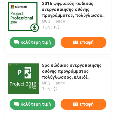
2016 ψηφιακός κώδικας
ενεργοποίησης οθόνης
προγράμματος, πολύγλωσσο
πρόγραμμα 2016 κλειδί
MOQ：1piece
προϊόντων
Τιμή：10$
Καλύτερη τιμή
επαφή
5pc κώδικας ενεργοποίησης
οθόνης προγράμματος
πολύγλωσσος, κλειδί
προϊόντων του 2016 για το
MOQ：1piece
πρόγραμμα
Τιμή：$2
Καλύτερη τιμή
επαφή