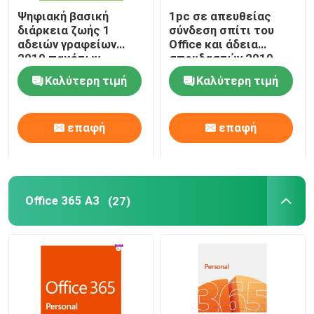
Ψηφιακή βασική
1pc σε απευθείας
διάρκεια ζωής 1
σύνδεση σπίτι του
αδειών γραφείων
Office και άδεια
2019 πακέτων
σπουδαστών 2019
επαγγελματίας της
βασική, κλειδί
Καλύτερη τιμή
Καλύτερη τιμή
προϊόντων Binded
προϊόντων του Word
χρηστών
HB 2019
επαφή
επαφή
Office 365 A3
(27)