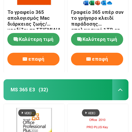
Το γραφείο 365
Γραφείο 365 υπέρ συν
απολογισμός Mac
το γρήγορο κλειδί
διάρκειας ζωής/
παράδοσης
κερδίζει τη ΣΤΙΓΜΙΑΙΑ
απολογισμού 1TB on-
ΠΑΡΆΔΟΣΗ
line
Καλύτερη τιμή
Καλύτερη τιμή
ηλεκτρονικού
ταχυδρομείου
επαφή
επαφή
MS 365 E3
(32)