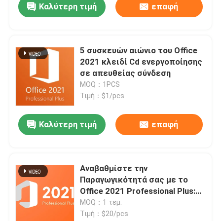
Καλύτερη τιμή
επαφή
5 συσκευών αιώνιο του Office
2021 κλειδί Cd ενεργοποίησης
σε απευθείας σύνδεση
MOQ：1PCS
Τιμή：$1/pcs
Καλύτερη τιμή
επαφή
Σπίτι
Αναβαθμίστε την
Παραγωγικότητά σας με το
Προϊόντα
Office 2021 Professional Plus:
Βελτιωμένα Εργαλεία για 5
MOQ：1 τεμ.
Συσκευές
Τιμή：$20/pcs
Βίντεο