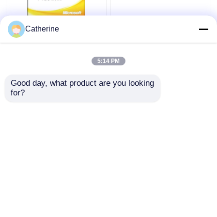
Πλήρης βασικός
Πολλαπλάσια
Catherine
κώδικας 32 του Office
ενεργοποίηση κώδικα
2010 έκδοσης
κας Office 2010
εξηντατετράμπιτη
ενεργοποίηση 5000
5:14 PM
ενεργοποίηση του
PC σε απευθείας
Καλύτερη τιμή
Καλύτερη τιμή
Word 2010
σύνδεση
Good day, what product are you looking 
for?
επαφή
επαφή
Δείτε περισσότερων
Αρχική Σελίδα
Περίπου εμείς
επαφή
Desktop Site
Sitemap
Privacy Policy