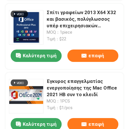
Σπίτι γραφείων 2013 X64 X32
και βασικός, πολύγλωσσος
υπέρ επιχειρησιακών
προϊόντων συν το κλειδί
MOQ：1piece
αδειών όγκου
Τιμή：$22
Καλύτερη τιμή
επαφή
Έγκυρος επαγγελματίας
ενεργοποίησης της Mac Office
2021 HB συν το κλειδί
MOQ：1PCS
Τιμή：$1/pcs
Καλύτερη τιμή
επαφή