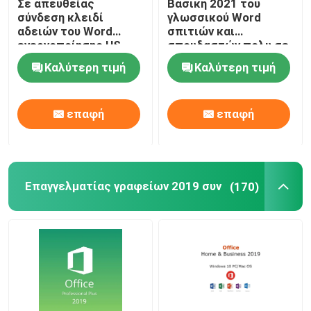
Σε απευθείας
Βασική 2021 του
σύνδεση κλειδί
γλωσσικού Word
αδειών του Word
σπιτιών και
ενεργοποίησης HS
σπουδαστών πολυ σε
100% Office 2021
απευθείας σύνδεση
Καλύτερη τιμή
Καλύτερη τιμή
ενεργοποίηση αδειών
επαφή
επαφή
Επαγγελματίας γραφείων 2019 συν
(170)