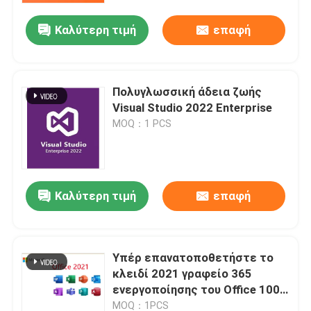
Καλύτερη τιμή
επαφή
Σχετικά με εμάς
Έλεγχος ποιότητας
Πολυγλωσσική άδεια ζωής
Visual Studio 2022 Enterprise
MOQ：1 PCS
Επικοινωνήστε μαζί μας
Ειδήσεις
Καλύτερη τιμή
επαφή
Ζητήστε μια προσφορά
Υπέρ επανατοποθετήστε το
Αγοράστε το Office 2024
κλειδί 2021 γραφείο 365
ενεργοποίησης του Office 100%
επαγγελματίας γραφείων 2021 συν
άδεια
MOQ：1PCS