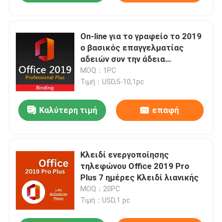
On-line για το γραφείο το 2019
ο βασικός επαγγελματίας
αδειών συν την άδεια
μεταφορτώνει την
MOQ：1PC
ενεργοποίηση
Τιμή：USD,5-10,1pc
Καλύτερη τιμή
επαφή
Κλειδί ενεργοποίησης
τηλεφώνου Office 2019 Pro
Plus 7 ημέρες Κλειδί λιανικής
MOQ：20PC
Τιμή：USD,1 pc