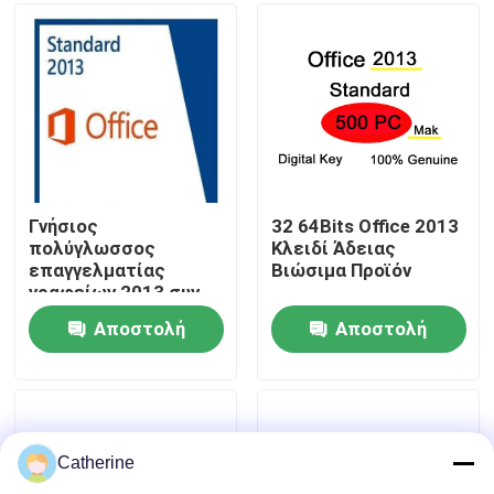
Σχετικά με εμάς
Έλεγχος ποιότητας
Επικοινωνήστε μαζί μας
Γνήσιος
32 64Bits Office 2013
πολύγλωσσος
Κλειδί Άδειας
επαγγελματίας
Βιώσιμα Προϊόν
Ειδήσεις
γραφείων 2013 συν
το κλειδί 50 PC
Αποστολή
Αποστολή
προϊόντων
Ζητήστε μια προσφορά
ερώτησης
ερώτησης
Αγοράστε το Office 2024
Catherine
επαγγελματίας γραφείων 2021 συν