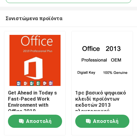
Συνιστώμενα προϊόντα
Get Ahead in Today s
1pc βασικό ψηφιακό
Σπίτι
Fast-Paced Work
κλειδί προϊόντων
Environment with
εκδοτών 2013
Office 2019
ηλεκτρονικού
Προϊόντα
Professional Plus
ταχυδρομείου αδειών
Αποστολή
Αποστολή
του Office 2013
ερώτησης
ερώτησης
Βίντεο