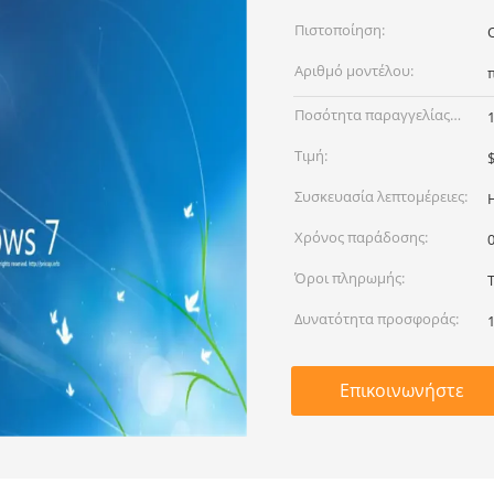
Πιστοποίηση:
O
Αριθμό μοντέλου:
Ποσότητα παραγγελίας
min:
Τιμή:
Συσκευασία λεπτομέρειες:
Χρόνος παράδοσης:
Όροι πληρωμής:
Δυνατότητα προσφοράς:
Επικοινωνήστε