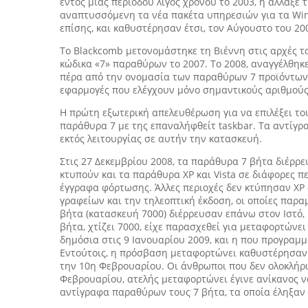
εντός μιας περιόδου λίγος χρόνου το 2003, η άλλαξ
αναπτυσσόμενη τα νέα πακέτα υπηρεσιών για τα Win
επίσης, και καθυστέρησαν έτσι, τον Αύγουστο του 2
Το Blackcomb μετονομάστηκε τη Βιέννη στις αρχές τ
κώδικα «7» παραθύρων το 2007. Το 2008, αναγγέλθηκ
πέρα από την ονομασία των παραθύρων 7 προϊόντων, v
εφαρμογές που ελέγχουν μόνο σημαντικούς αριθμούς 
Η πρώτη εξωτερική απελευθέρωση για να επιλέξει τους
παράθυρα 7 με της επαναλήφθείτ taskbar. Τα αντίγρ
εκτός λειτουργίας σε αυτήν την κατασκευή.
Στις 27 Δεκεμβρίου 2008, τα παράθυρα 7 βήτα διέρρ
κτυπούν και τα παράθυρα XP και Vista σε διάφορες π
έγγραφα φόρτωσης. Άλλες περιοχές δεν κτύπησαν XP
γραφείων και την τηλεοπτική έκδοση, οι οποίες παρα
βήτα (κατασκευή 7000) διέρρευσαν επάνω στον Ιστό, 
βήτα, χτίζει 7000, είχε παρασχεθεί για μεταφορτώνε
δημόσια στις 9 Ιανουαρίου 2009, και η που προγραμ
Εντούτοις, η πρόσβαση μεταφορτώνει καθυστέρησαν λ
την 10η Φεβρουαρίου. Οι άνθρωποι που δεν ολοκλήρ
Φεβρουαρίου, ατελής μεταφορτώνει έγινε ανίκανος ν
αντίγραφα παραθύρων τους 7 βήτα, τα οποία έληξαν