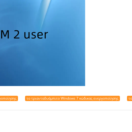
ργοποίησης
το τριανταδυάμπιτο Windows 7 κώδικας ενεργοποίησης
τ