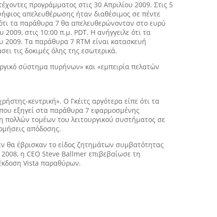
έχοντες προγράμματος στις 30 Απριλίου 2009. Στις 5
οψήφιος απελευθέρωσης ήταν διαθέσιμος σε πέντε
ε ότι τα παράθυρα 7 θα απελευθερώνονταν στο ευρύ
009, στις 10:00 π.μ. PDT. Η ανήγγειλε ότι τα
ου 2009. Τα παράθυρα 7 RTM είναι κατασκευή
σει τις δοκιμές όλης της εσωτερικά.
υργικό σύστημα πυρήνων» και «εμπειρία πελατών
ήστης-κεντρική». Ο Γκέιτς αργότερα είπε ότι τα
, που εξηγεί στα παράθυρα 7 εφαρμοσμένης
ση πολλών τομέων του λειτουργικού συστήματος σε
ρομήσεις απόδοσης.
εν θα έβρισκαν το είδος ζητημάτων συμβατότητας
2008, η CEO Steve Ballmer επιβεβαίωσε τη
έκδοση Vista παραθύρων.