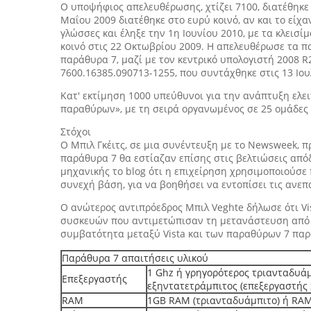
Ο υποψήφιος απελευθέρωσης, χτίζει 7100, διατέθηκε
Μαΐου 2009 διατέθηκε στο ευρύ κοινό, αν και το είχ
γλώσσες και έληξε την 1η Ιουνίου 2010, με τα κλει
κοινό στις 22 Οκτωβρίου 2009. Η απελευθέρωσε τα πα
παράθυρα 7, μαζί με τον κεντρικό υπολογιστή 2008 
7600.16385.090713-1255, που συντάχθηκε στις 13 Ιουλ
Κατ' εκτίμηση 1000 υπεύθυνοι για την ανάπτυξη ελε
παραθύρων», με τη σειρά οργανωμένος σε 25 ομάδες
Στόχοι
Ο Μπιλ Γκέιτς, σε μια συνέντευξη με το Newsweek, π
παράθυρα 7 θα εστίαζαν επίσης στις βελτιώσεις από
μηχανικής το blog ότι η επιχείρηση χρησιμοποιούσε
συνεχή βάση, για να βοηθήσει να εντοπίσει τις ανεπ
Ο ανώτερος αντιπρόεδρος Μπιλ Veghte δήλωσε ότι V
συσκευών που αντιμετώπισαν τη μετανάστευση από τ
συμβατότητα μεταξύ Vista και των παραθύρων 7 παρ
Παράθυρα 7 απαιτήσεις υλικού
1 Ghz ή γρηγορότερος τριανταδυάμ
Επεξεργαστής
εξηντατετράμπιτος (επεξεργαστής 
RAM
1GB RAM (τριανταδυάμπιτο) ή RAM