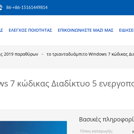
86-+86-15161449814
ΆΣ
ΈΛΕΓΧΟΣ ΠΟΙΌΤΗΤΑΣ
ΕΠΙΚΟΙΝΩΝΉΣΤΕ ΜΑΖΊ ΜΑΣ
ΕΙΔΉΣΕ
ής 2019 παραθύρων
το τριανταδυάμπιτο Windows 7 κώδικας Δι
ws 7 κώδικας Διαδίκτυο 5 ενεργοπ
Βασικές πληροφορί
Τόπος καταγωγής: