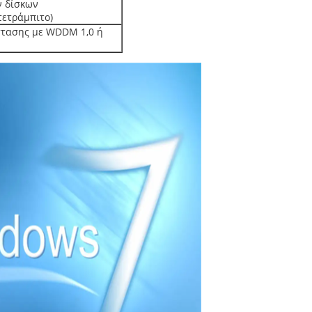
ν δίσκων
τετράμπιτο)
στασης με WDDM 1,0 ή