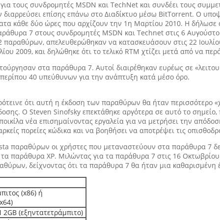
 για τους συνδρομητές MSDN και TechNet και συνδέει τους συμμετ
αν διαρρεύσει επίσης επάνω στο Διαδίκτυο μέσω BitTorrent. Ο υπ
σίματα κάθε δύο ώρες που αρχίζουν την 1η Μαρτίου 2010. Η δήλωσ
ράθυρα 7 στους συνδρομητές MSDN και Technet στις 6 Αυγούστου 2
R2 παραθύρων, απελευθερώθηκαν να κατασκευάσουν στις 22 Ιουλί
ίου 2009, και δηλώθηκε ότι το τελικό RTM χτίζει μετά από να περά
ιτούργησαν στα παράθυρα 7. Αυτοί διαιρέθηκαν ευρέως σε «λειτο
 περίπου 40 υπεύθυνων για την ανάπτυξη κατά μέσο όρο.
ρότεινε ότι αυτή η έκδοση των παραθύρων θα ήταν περισσότερο «χρ
δοσης. Ο Steven Sinofsky επεκτάθηκε αργότερα σε αυτό το σημείο
 ποικίλα νέα επισημαίνοντας εργαλεία για να μετρήσει την απόδο
αρκείς πορείες κώδικα και να βοηθήσει να αποτρέψει τις οπισθοδ
ista παραθύρων οι χρήστες που μεταναστεύουν στα παράθυρα 7 δ
α παράθυρα XP. Μιλώντας για τα παράθυρα 7 στις 16 Οκτωβρίου 
αθύρων, δείχνοντας ότι τα παράθυρα 7 θα ήταν μια καθαρισμένη 
πιτος (x86) ή
x64)
 2GB (εξηντατετράμπιτο)