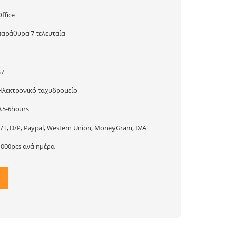
ffice
παράθυρα 7 τελευταία
1
$7
Ηλεκτρονικό ταχυδρομείο
0.5-6hours
T/T, D/P, Paypal, Western Union, MoneyGram, D/A
1000pcs ανά ημέρα