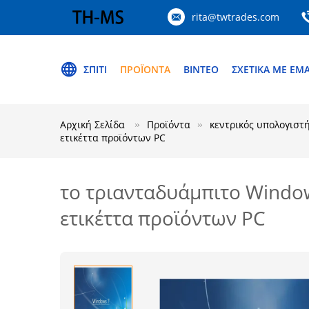
rita@twtrades.com
ΣΠΊΤΙ
ΠΡΟΪΌΝΤΑ
ΒΊΝΤΕΟ
ΣΧΕΤΙΚΆ ΜΕ ΕΜ
Αρχική Σελίδα
Προϊόντα
κεντρικός υπολογιστ
ετικέττα προϊόντων PC
το τριανταδυάμπιτο Windo
ετικέττα προϊόντων PC