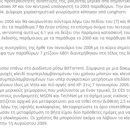
ε τις προτεραιότητες ανάπτυξής της, βάζοντας μερικά από σημαντι
dows XP και τον κεντρικό υπολογιστή το 2003 παραθύρων. Την αν
004. Διάφορα χαρακτηριστικά γνωρίσματα κόπηκαν από Longhorn.
ου 2006 και θα ακυρωνόταν σύντομα λόγω του πεδίου του [7] και 
ε ότι τα παράθυρα 7 θα ήταν επίσης το επίσημο όνομα του λειτου
ersioning αυτό ως 6,1 για να δείξει την παρόμοια κατασκευή του
έκδοσης, παρόμοιους με τα παράθυρα το 2000 και τα παράθυρα XP 
 συνεργάτες της ήρθε τον Ιανουάριο του 2008 με το κύριο σημείο 
αφα των παραθύρων 7 χτίζουν 6801 διανεμήθηκαν στο τέλος της δι
ευσαν επάνω στο Διαδίκτυο μέσω BitTorrent. Σύμφωνα με μια δοκ
εριοχές κλειδί συμπεριλαμβανομένου του χρόνου μποτών και κλεισί
 συμπεριλαμβανομένων των υπέρ συγκριτικών μετρήσεων επιδόσεω
μένουν ίδιες με Vista και πιό αργές από XP. Στις 7 Ιανουαρίου 20
με μερικούς χείμαρρους που μολύνονται με έναν τρωικό. Σε CES το
ι στους συνδρομητές MSDN και TechNet με το σχήμα μιας εικόνας 
ματίζεται αρχικά για μεταφορτώνει για να τεθεί στην διάθεση 2,
όγω της υψηλής κυκλοφορίας. Μεταφορτώστε το όριο επεκτάθηκε επ
ωσαν τη μεταφόρτωση το βήτα είχαν δύο πρόσθετες ημέρες για ν
α ολοκληρώσει. Οι χρήστες θα μπορούσαν ακόμα να λάβουν τα κλε
 την 1η Αυγούστου 2009.