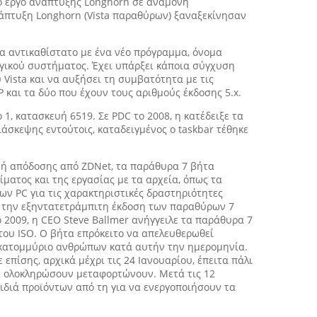
κό έργο ανάπτυξης Longhorn σε αναμονή
άπτυξη Longhorn (Vista παραθύρων) ξαναξεκίνησαν
θα αντικαθίστατο με ένα νέο πρόγραμμα, όνομα
ργικού συστήματος. Έχει υπάρξει κάποια σύγχυση
 Vista και να αυξήσει τη συμβατότητα με τις
και τα δύο που έχουν τους αριθμούς έκδοσης 5.x.
1, κατασκευή 6519. Σε PDC το 2008, η κατέδειξε τα
άσκεψης εντούτοις, καταδειγμένος ο taskbar τέθηκε
ιμή απόδοσης από ZDNet, τα παράθυρα 7 βήτα
ματος και της εργασίας με τα αρχεία, όπως τα
ν PC για τις χαρακτηριστικές δραστηριότητες
09, την εξηντατετράμπιτη έκδοση των παραθύρων 7
 2009, η CEO Steve Ballmer ανήγγειλε τα παράθυρα 7
του ISO. Ο βήτα επρόκειτο να απελευθερωθεί
5 εκατομμύριο ανθρώπων κατά αυτήν την ημερομηνία.
ίσης, αρχικά μέχρι τις 24 Ιανουαρίου, έπειτα πάλι
α ολοκληρώσουν μεταφορτώνουν. Μετά τις 12
ιδιά προϊόντων από τη για να ενεργοποιήσουν τα