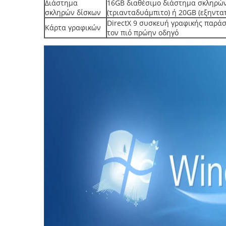
Διάστημα
16GB διαθέσιμο διάστημα σκληρώ
σκληρών δίσκων
(τριανταδυάμπιτο) ή 20GB (εξηντα
DirectX 9 συσκευή γραφικής παρά
Κάρτα γραφικών
τον πιό πρώην οδηγό