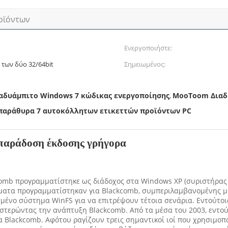
οϊόντων
Ενεργοποιήστε:
 των δύο 32/64bit
Σημειωμένος:
αδυάμπιτο Windows 7 κώδικας ενεργοποίησης
MooToom Διαδί
,
παράθυρα 7 αυτοκόλλητων ετικεττών προϊόντων PC
 παράδοση έκδοσης γρήγορα
omb προγραμματίστηκε ως διάδοχος στα Windows XP (συριστήρας ο
ματα προγραμματίστηκαν για Blackcomb, συμπεριλαμβανομένης μ
μένο σύστημα WinFS για να επιτρέψουν τέτοια σενάρια. Εντούτο
υστερώντας την ανάπτυξη Blackcomb. Από τα μέσα του 2003, εντού
α Blackcomb. Αφότου ραγίζουν τρεις σημαντικοί ιοί που χρησιμο