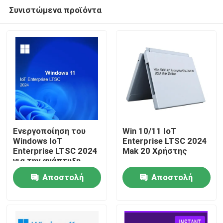
Συνιστώμενα προϊόντα
Ενεργοποίηση του
Win 10/11 IoT
Windows IoT
Enterprise LTSC 2024
Enterprise LTSC 2024
Mak 20 Χρήστης
Σπίτι
για την ανάπτυξη
εμπορικού και
Αποστολή
Αποστολή
βιομηχανικού υλικού
Προϊόντα
ερώτησης
ερώτησης
Βίντεο