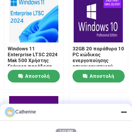
Σχετικά με εμάς
Έλεγχος ποιότητας
Windows 11
32GB 20 παράθυρα 10
Επικοινωνήστε μαζί μας
Enterprise LTSC 2024
PC κώδικας
Mak 500 Χρήστης
ενεργοποίησης
Γρήγορη παράδοση
επιχειρηματικού
Κλειδί προϊόντος
Ltsc, πολυ παράθυρα
Ειδήσεις
Αποστολή
Αποστολή
10 γλωσσικής
ενεργοποίησης
ερώτησης
ερώτησης
κώδικας
Ζητήστε μια προσφορά
Αγοράστε το Office 2024
Catherine
επαγγελματίας γραφείων 2021 συν
7:02 PM