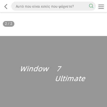
2
/
2