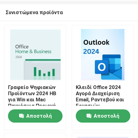
Συνιστώμενα προϊόντα
Γραφείο Ψηφιακών
Κλειδί Office 2024
Προϊόντων 2024 HB
Αγορά Διαχείριση
Σπίτι
για Win και Mac
Email, Ραντεβού και
Παγκόσμια Περιοχή
Εργασιών
Καινοτόμα
Αποτελεσματικά με
Αποστολή
Αποστολή
Προϊόντα
Χαρακτηριστικά
Απρόσκοπτη
Βελτιστοποίηση
Ενσωμάτωση σε
ερώτησης
ερώτησης
Διαδικασιών
Εφαρμογές Office
Βίντεο
Διαχείρισης