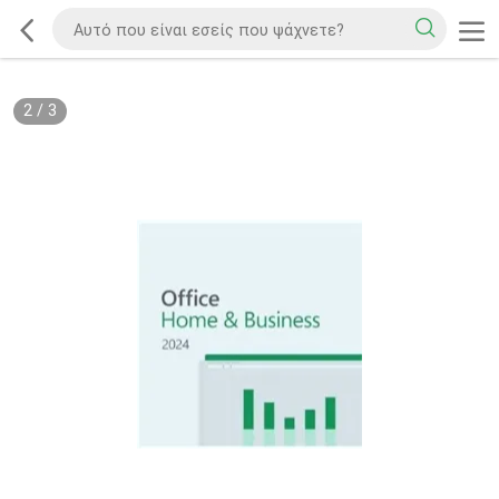
2
/
3