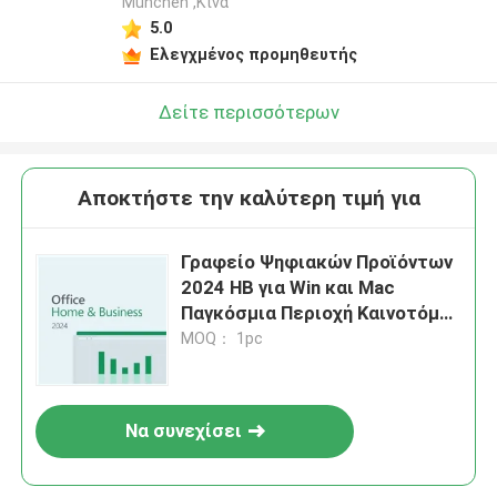
München ,Κίνα
5.0
Ελεγχμένος προμηθευτής
Δείτε περισσότερων
Αποκτήστε την καλύτερη τιμή για
Γραφείο Ψηφιακών Προϊόντων
2024 HB για Win και Mac
Παγκόσμια Περιοχή Καινοτόμα
Χαρακτηριστικά
MOQ： 1pc
Βελτιστοποίηση Διαδικασιών
Διαχείρισης Εγγράφων
Να συνεχίσει