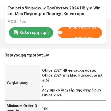
Γραφείο Ψηφιακών Προϊόντων 2024 HB για Win
και Mac Παγκόσμια Περιοχή Καινοτόμα
Χαρακτηριστικά Βελτιστοποίηση Διαδικασιών
MOQ：1pc
Διαχείρισης Εγγράφων
Μας ελάτε σε
Καλύτερη τιμή
επαφή με
Περιγραφή προϊόντων
Office 2024 HB ψηφιακή άδεια
,
Office 2024 Win Mac παγκόσμιο κλ
ειδί
Υψηλό φως:
,
Λογισμικό διαχείρισης εγγράφων
Office 2024
Minimum Order Q
1pc
uantity