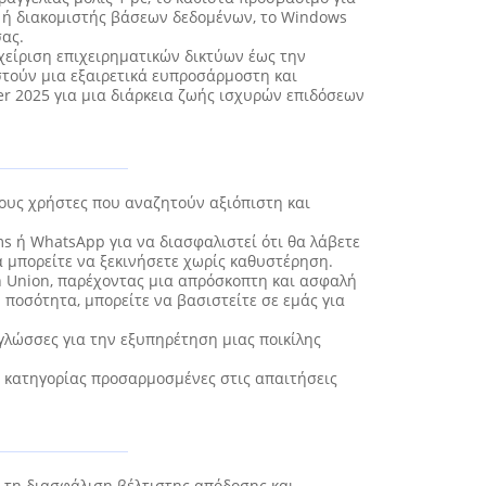
ς, ή διακομιστής βάσεων δεδομένων, το Windows
σας.
χείριση επιχειρηματικών δικτύων έως την
στούν μια εξαιρετικά ευπροσάρμοστη και
er 2025 για μια διάρκεια ζωής ισχυρών επιδόσεων
ους χρήστες που αναζητούν αξιόπιστη και
ms ή WhatsApp για να διασφαλιστεί ότι θα λάβετε
α μπορείτε να ξεκινήσετε χωρίς καθυστέρηση.
rn Union, παρέχοντας μια απρόσκοπτη και ασφαλή
ποσότητα, μπορείτε να βασιστείτε σε εμάς για
γλώσσες για την εξυπηρέτηση μιας ποικίλης
ς κατηγορίας προσαρμοσμένες στις απαιτήσεις
α τη διασφάλιση βέλτιστης απόδοσης και