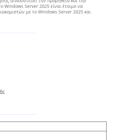
ησης απλουστεύει την προμήθεια και την
ο Windows Server 2025 είναι έτοιμο να
διακομιστών με το Windows Server 2025 και
ής