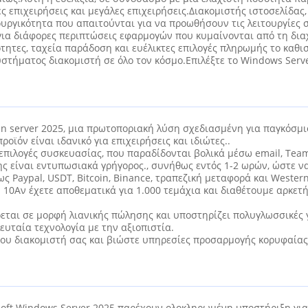
 επιχειρήσεις και μεγάλες επιχειρήσεις.Διακομιστής ιστοσελίδα
τουργικότητα που απαιτούνται για να προωθήσουν τις λειτουργίες 
 για διάφορες περιπτώσεις εφαρμογών που κυμαίνονται από τη δια
τες, ταχεία παράδοση και ευέλικτες επιλογές πληρωμής το καθι
συστήματος διακομιστή σε όλο τον κόσμο.Επιλέξτε το Windows Serv
n server 2025, μια πρωτοποριακή λύση σχεδιασμένη για παγκόσμι
οϊόν είναι ιδανικό για επιχειρήσεις και ιδιώτες..
 επιλογές συσκευασίας, που παραδίδονται βολικά μέσω email, Tea
ης είναι εντυπωσιακά γρήγορος., συνήθως εντός 1-2 ωρών, ώστε ν
 Paypal, USDT, Bitcoin, Binance, τραπεζική μεταφορά και Weste
0Αν έχετε αποθεματικά για 1.000 τεμάχια και διαθέτουμε αρκετή 
ρεται σε μορφή λιανικής πώλησης και υποστηρίζει πολυγλωσσικές 
υταία τεχνολογία με την αξιοπιστία.
ς του διακομιστή σας και βιώστε υπηρεσίες προσαρμογής κορυφαία
osoft Windows Server 2025 παρέχουν ολοκληρωμένη υποστήριξη γι