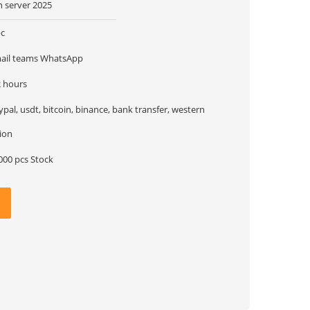
n server 2025
pc
ail teams WhatsApp
2 hours
ypal, usdt, bitcoin, binance, bank transfer, western
ion
000 pcs Stock