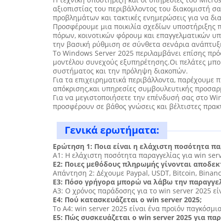
αξιοπιστίας του περιβάλλοντος του διακομιστή σ
προβλημάτων και τακτικές ενημερώσεις για να δι
Προσφέρουμε μια ποικιλία σχεδίων υποστήριξης 
πόρων, κοινοτικών φόρουμ και επαγγελματικών υπη
την βασική ρύθμιση σε σύνθετα σενάρια ανάπτυξ
Το Windows Server 2025 περιλαμβάνει επίσης πρό
μοντέλου συνεχούς εξυπηρέτησης.Οι πελάτες μπο
συστήματος και την πρόληψη διακοπών.
Για τα επιχειρηματικά περιβάλλοντα, παρέχουμε 
απόκρισης,και υπηρεσίες συμβουλευτικής προσαρ
Για να μεγιστοποιήσετε την επένδυσή σας στο Wi
προσφέρουν σε βάθος γνώσεις και βέλτιστες πρακτ
Γενικά ερωτήματα:
Ερώτηση 1: Ποια είναι η ελάχιστη ποσότητα παρ
Α1: Η ελάχιστη ποσότητα παραγγελίας για win serv
Ε2: Ποιες μεθόδους πληρωμής γίνονται αποδεκτέ
Απάντηση 2: Δέχουμε Paypal, USDT, Bitcoin, Bina
Ε3: Πόσο γρήγορα μπορώ να λάβω την παραγγελί
Α3: Ο χρόνος παράδοσης για το win server 2025 ε
Ε4: Πού κατασκευάζεται ο win server 2025;
Το A4: win server 2025 είναι ένα προϊόν παγκόσμ
Ε5: Πώς συσκευάζεται ο win server 2025 για πα