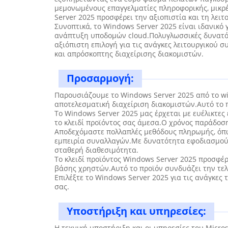
μεμονωμένους επαγγελματίες πληροφορικής, μικρές
Server 2025 προσφέρει την αξιοπιστία και τη λει
Συνοπτικά, το Windows Server 2025 είναι ιδανικό
ανάπτυξη υποδομών cloud.Πολυγλωσσικές δυνατότη
αξιόπιστη επιλογή για τις ανάγκες λειτουργικού 
και απρόσκοπτης διαχείρισης διακομιστών.
Προσαρμογή:
Παρουσιάζουμε το Windows Server 2025 από το wi
αποτελεσματική διαχείριση διακομιστών.Αυτό το πρ
Το Windows Server 2025 μας έρχεται με ευέλικτες
το κλειδί προϊόντος σας άμεσα.Ο χρόνος παράδοσ
Αποδεχόμαστε πολλαπλές μεθόδους πληρωμής, όπως
εμπειρία συναλλαγών.Με δυνατότητα εφοδιασμού 1
σταθερή διαθεσιμότητα.
Το κλειδί προϊόντος Windows Server 2025 προσφέ
βάσης χρηστών.Αυτό το προϊόν συνδυάζει την τελε
Επιλέξτε το Windows Server 2025 για τις ανάγκε
σας.
Υποστήριξη και υπηρεσίες:
Η τεχνική υποστήριξη και οι υπηρεσίες του Micr