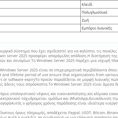
Κλειδί
Πολυγλωσσικό
Ζωή
Εμπόριο λιανικής
ουργικό σύστημα που έχει σχεδιαστεί για να καλύπτει τις ποικίλε
win server 2025 προσφέρει απαράμιλλη απόδοση.Η διατήρηση της 
γών και σεναρίων.Το Windows Server 2025 παρέχει μια ισχυρή πλ
 Windows Server 2025 είναι σε επιχειρηματικά περιβάλλοντα όπου
t and lifetime period of use ensure that organizations from variou
ers or software expiryΤο προϊόν παραδίδεται σε μορφή λιανικής πώλ
ς άδειες τους απρόσκοπτα.Το Windows Server 2025 είναι άμεσα δι
νάρια υπολογιστικού νέφους και εικονικοποίησης.και κλίμακα εικον
κτρονικού ταχυδρομείου, ομάδων και WhatsApp,διευκόλυνση της 
γοράΑυτός ο γρήγορος χρόνος παράδοσης είναι ιδιαίτερα ευεργετ
λικτους όρους πληρωμής, αποδέχεται Paypal, USDT, Bitcoin, Binan
ς.Αυτή η ευελιξία, σε συνδυασμό με μια ελάχιστη ποσότητα παρα