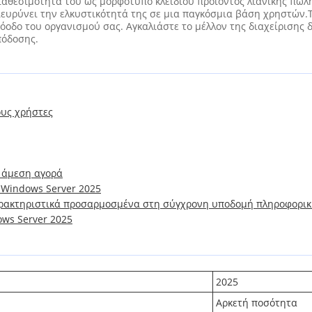
αθεσιμότητά του ως μορφότυπο κλειδιού προϊόντος λιανικής πώλ
ευρύνει την ελκυστικότητά της σε μια παγκόσμια βάση χρηστών.Τ
όοδο του οργανισμού σας. Αγκαλιάστε το μέλλον της διαχείρισης 
πόδοσης.
ους χρήστες
 άμεση αγορά
 Windows Server 2025
αρακτηριστικά προσαρμοσμένα στη σύγχρονη υποδομή πληροφορικ
ows Server 2025
2025
Αρκετή ποσότητα