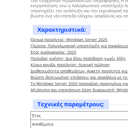
των σύγχρονων περιβάλλοντων πληροφορικής.Η δι
ενεργοποίηση, ενώ η πολυγλωσσική υποστήριξη δι
υποστηρίξει την ανάπτυξη και την τεχνολογική πρ
βιώστε ένα νέο επίπεδο ελέγχου, ασφάλειας και α
Χαρακτηριστικά:
Όνομα προϊόντος: Windows Server 2025
Γλώσσα: Πολυγλωσσική υποστήριξη για παγκόσμι
Έτος κυκλοφορίας: 2025
Περίοδος χρήσης: Δια βίου πρόσβαση χωρίς λήξη
Κύριο κανάλι προϊόντος: Λιανική πώληση
Διαθεσιμότητα αποθεμάτων: Αρκετή ποσότητα για
Βιώστε βελτιωμένες επιδόσεις και ασφάλεια με το
Το Windows Server 2025 προσφέρει προηγμένα χ
Αξιόπιστη και επεκτάσιμη λύση διακομιστή: Wind
Τεχνικές παραμέτρους:
Έτος
Αποθέματα