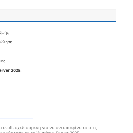
 ζωής
πώληση
ιος
rver 2025
,
rosoft, σχεδιασμένη για να ανταποκρίνεται στις
κτη πλατφόρμα, το Windows Server 2025