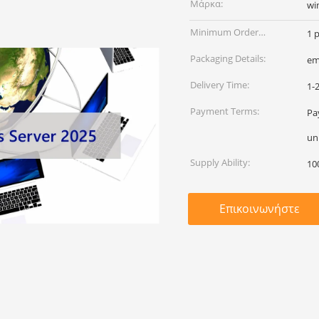
Μάρκα:
wi
Minimum Order
1 
Quantity:
Packaging Details:
em
Delivery Time:
1-
Payment Terms:
Pa
un
Supply Ability:
10
Επικοινωνήστε