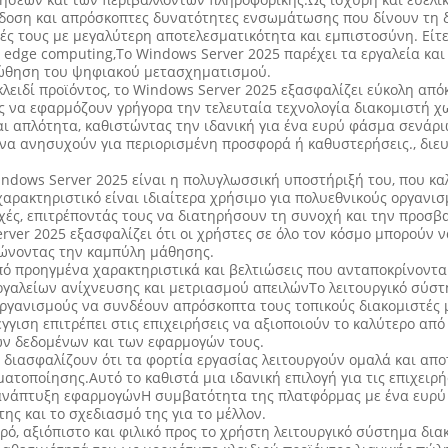
δοση και απρόσκοπτες δυνατότητες ενσωμάτωσης που δίνουν τη 
ές τους με μεγαλύτερη αποτελεσματικότητα και εμπιστοσύνη. Είτε
α edge computing,Το Windows Server 2025 παρέχει τα εργαλεία και
οώθηση του ψηφιακού μετασχηματισμού.
λειδί προϊόντος, το Windows Server 2025 εξασφαλίζει εύκολη από
ής να εφαρμόζουν γρήγορα την τελευταία τεχνολογία διακομιστή
 και απλότητα, καθιστώντας την ιδανική για ένα ευρύ φάσμα σενά
να ανησυχούν για περιορισμένη προσφορά ή καθυστερήσεις., διευ
ndows Server 2025 είναι η πολυγλωσσική υποστήριξή του, που κα
χαρακτηριστικό είναι ιδιαίτερα χρήσιμο για πολυεθνικούς οργαν
χές, επιτρέποντάς τους να διατηρήσουν τη συνοχή και την προσ
ver 2025 εξασφαλίζει ότι οι χρήστες σε όλο τον κόσμο μπορούν 
ιώνοντας την καμπύλη μάθησης.
ό προηγμένα χαρακτηριστικά και βελτιώσεις που ανταποκρίνονται 
αλείων ανίχνευσης και μετριασμού απειλώνΤο λειτουργικό σύστη
γανισμούς να συνδέουν απρόσκοπτα τους τοπικούς διακομιστές μ
γγιση επιτρέπει στις επιχειρήσεις να αξιοποιούν το καλύτερο απ
ων δεδομένων και των εφαρμογών τους.
 διασφαλίζουν ότι τα φορτία εργασίας λειτουργούν ομαλά και απο
τοποίησης.Αυτό το καθιστά μια ιδανική επιλογή για τις επιχειρ
 ανάπτυξη εφαρμογώνΗ συμβατότητα της πλατφόρμας με ένα ευρύ
ς και το σχεδιασμό της για το μέλλον.
ρό, αξιόπιστο και φιλικό προς το χρήστη λειτουργικό σύστημα δια