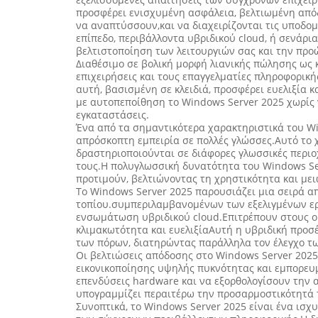
προσφέρει ενισχυμένη ασφάλεια, βελτιωμένη από
να αναπτύσσουν,και να διαχειρίζονται τις υποδομ
επίπεδο, περιβάλλοντα υβριδικού cloud, ή σενάρι
βελτιστοποίηση των λειτουργιών σας και την πρ
Διαθέσιμο σε βολική μορφή λιανικής πώλησης ως κ
επιχειρήσεις και τους επαγγελματίες πληροφορικ
αυτή, βασισμένη σε κλειδιά, προσφέρει ευελιξία
με αυτοπεποίθηση το Windows Server 2025 χωρίς 
εγκαταστάσεις.
Ένα από τα σημαντικότερα χαρακτηριστικά του Wi
απρόσκοπτη εμπειρία σε πολλές γλώσσες.Αυτό το 
δραστηριοποιούνται σε διάφορες γλωσσικές περιο
τους.Η πολυγλωσσική δυνατότητα του Windows Ser
προτιμούν, βελτιώνοντας τη χρηστικότητα και με
Το Windows Server 2025 παρουσιάζει μια σειρά απ
τοπίου.συμπεριλαμβανομένων των εξελιγμένων εργ
ενσωμάτωση υβριδικού cloud.Επιτρέπουν στους ορ
κλιμακωτότητα και ευελιξίαΑυτή η υβριδική προσέ
των πόρων, διατηρώντας παράλληλα τον έλεγχο τ
Οι βελτιώσεις απόδοσης στο Windows Server 2025
εικονικοποίησης υψηλής πυκνότητας και εμπορευμα
επενδύσεις hardware και να εξορθολογίσουν την
υπογραμμίζει περαιτέρω την προσαρμοστικότητά τη
Συνοπτικά, το Windows Server 2025 είναι ένα ισχυ