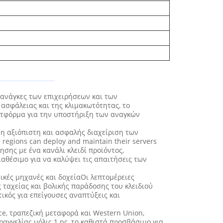
ς ανάγκες των επιχειρήσεων και των
ασφάλειας και της κλιμακωτότητας, το
ατφόρμα για την υποστήριξη των αναγκών
 η αξιόπιστη και ασφαλής διαχείριση των
s regions can deploy and maintain their servers
ησης με ένα κανάλι κλειδί προϊόντος,
αθέσιμο για να καλύψει τις απαιτήσεις των
ικές μηχανές και δοχείαΟι λεπτομέρειες
ταχείας και βολικής παράδοσης του κλειδιού
ικός για επείγουσες αναπτύξεις και
ce, τραπεζική μεταφορά και Western Union,
γγελίας μόλις 1 pc, το καθιστά προσβάσιμο για