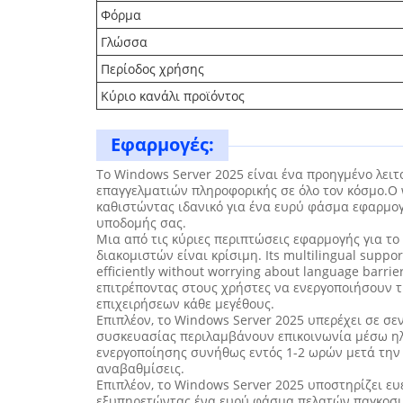
Φόρμα
Γλώσσα
Περίοδος χρήσης
Κύριο κανάλι προϊόντος
Εφαρμογές:
Το Windows Server 2025 είναι ένα προηγμένο λειτ
επαγγελματιών πληροφορικής σε όλο τον κόσμο.Ο 
καθιστώντας ιδανικό για ένα ευρύ φάσμα εφαρμο
υποδομής σας.
Μια από τις κύριες περιπτώσεις εφαρμογής για το
διακομιστών είναι κρίσιμη. Its multilingual suppor
efficiently without worrying about language barri
επιτρέποντας στους χρήστες να ενεργοποιήσουν τι
επιχειρήσεων κάθε μεγέθους.
Επιπλέον, το Windows Server 2025 υπερέχει σε σε
συσκευασίας περιλαμβάνουν επικοινωνία μέσω ηλε
ενεργοποίησης συνήθως εντός 1-2 ωρών μετά την α
αναβαθμίσεις.
Επιπλέον, το Windows Server 2025 υποστηρίζει ευέ
εξυπηρετώντας ένα ευρύ φάσμα πελατών παγκοσμίω