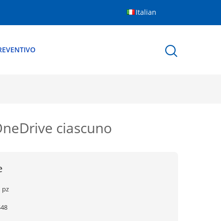
Italian
REVENTIVO
OneDrive ciascuno
e
 pz
$48