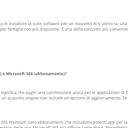
tto di installare la suite software per un massimo di 6 utenti su una
per famiglie con più dispositivi. È una delle soluzioni più conveni
lo) e Microsoft 365 (abbonamento)?
he significa che paghi una commissione unica per le applicazioni di
a, un acquisto singolo non include un'opzione di aggiornamento. Se 
t 365 Premium sono abbonamenti che includono potenti app per la p
ni desktop delle app Microsoft 365 più diffuse come Word, PowerPoint