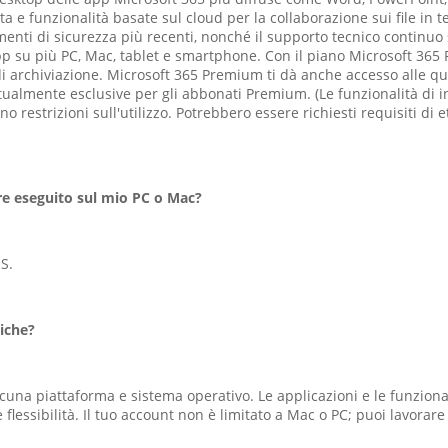
a e funzionalità basate sul cloud per la collaborazione sui file in 
menti di sicurezza più recenti, nonché il supporto tecnico continuo s
p su più PC, Mac, tablet e smartphone. Con il piano Microsoft 365 
 archiviazione. Microsoft 365 Premium ti dà anche accesso alle quot
 attualmente esclusive per gli abbonati Premium. (Le funzionalità di in
o restrizioni sull'utilizzo. Potrebbero essere richiesti requisiti di
e eseguito sul mio PC o Mac?
S.
tiche?
cuna piattaforma e sistema operativo. Le applicazioni e le funzional
e flessibilità. Il tuo account non è limitato a Mac o PC; puoi lavorare