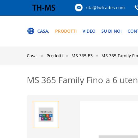
rita@twtrades.com
CASA.
PRODOTTI
VIDEO
SU DI NOI
CON
Casa
Prodotti
MS 365 E3
MS 365 Family Fin
MS 365 Family Fino a 6 ute