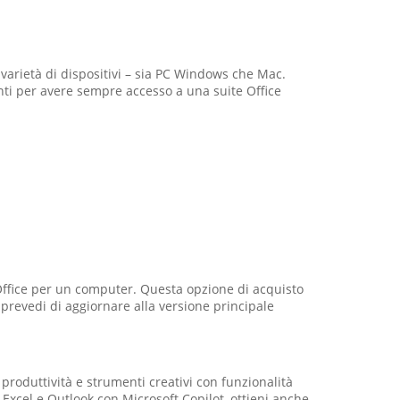
 varietà di dispositivi – sia PC Windows che Mac.
enti per avere sempre accesso a una suite Office
 Office per un computer. Questa opzione di acquisto
prevedi di aggiornare alla versione principale
roduttività e strumenti creativi con funzionalità
, Excel e Outlook con Microsoft Copilot, ottieni anche