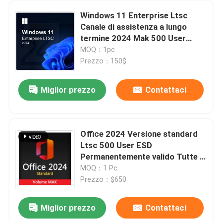
Windows 11 Enterprise Ltsc
Canale di assistenza a lungo
termine 2024 Mak 500 User
Global Keys
MOQ：1pc
Prezzo：150$
Miglior prezzo
Contattaci
Office 2024 Versione standard
Ltsc 500 User ESD
Casa.
Permanentemente valido Tutte le
lingue
MOQ：1 Pc
Prezzo：$650
Prodotti
Miglior prezzo
Contattaci
Chiave multipla del prodotto di lingua di MSDN per Windows 7 ultimo online
Video