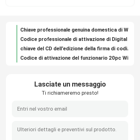
5 desktop di Digital di codice di attivazione di Windows 7 dell'utente
codice 32Bit premio di attivazione di 256Bit Windows 7 ultimo
Su di noi
PC 5 tutta la chiave per gli ultimo 64 bit di Windows 7, chiave del prodotto di lingua del prodotto di 32Bit Win7 ultima
Chiave professionale genuina domestica di Windows 7 di codice online di attivazione
Controllo della qualità
Codice professionale di attivazione di Digital di chiave del prodotto della crepa di Windows 7 di 5 utenti
chiave del CD dell'edizione della firma di codice di attivazione di 64Bit Windows 7 ultima
Contattaci
Codice di attivazione del funzionario 20pc Windows 7 Cmd, chiave valida del prodotto di Internet per Windows 7
Chiave del prodotto di codice di attivazione di Sp1 20pc Windows 7 ultima
Codice online genuino di Cmd di attivazione di chiave 32Bit del CD di Windows 7 Home Premium K 64bit
Notizie
Lasciate un messaggio
autoadesivo di chiave del prodotto del pc di Internet 5 di codice di attivazione di 32Bit Windows 7
Ti richiameremo presto!
ultima chiave del prodotto di codice Sp1 di attivazione di 64Bit 20pc Windows 7
Chiedi un preventivo
chiave del prodotto di vita Windo7 di codice 20gb di attivazione di 16gb Windows 7
un codice del prodotto di 32 64Bit Windows 7, chiave genuina del prodotto di Windows 7 di lingue complete ultima
Office 2024 Key Acquista
codice di attivazione di 20pc Windows 7 tutta la chiave del prodotto di impresa Win7 di lingue 100%
Ultima chiave del prodotto di numero 1GHz di chiave del prodotto di 32Bit Windows 7
più professionale dell'ufficio 2021