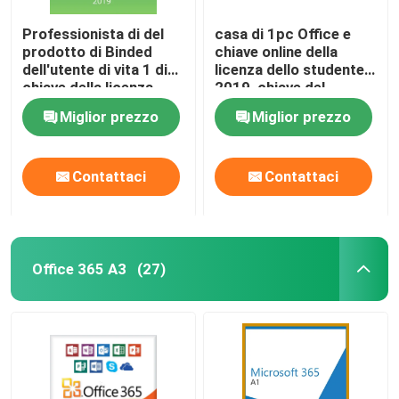
Professionista di del
casa di 1pc Office e
prodotto di Binded
chiave online della
dell'utente di vita 1 di
licenza dello studente
chiave della licenza
2019, chiave del
dell'ufficio 2019 del
prodotto di parola
Miglior prezzo
Miglior prezzo
pacchetto di Digital
dell'HB 2019
Contattaci
Contattaci
Office 365 A3
(27)