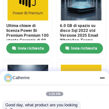
Su di noi
Ultima chiave di
6.0 GB di spazio su
Controllo della qualità
licenza Power Bi
disco Sql 2022 std
Premium Premium 100
Versione 2025 Email
utente Garanzia di 90
WhatsApp Teams
Contattaci
giorni
Soluzione di database
Invia richiesta
Invia richiesta
scalabile per le
imprese
Notizie
Chiedi un preventivo
Catherine
Office 2024 Key Acquista
1:26 AM
Good day, what product are you looking 
più professionale dell'ufficio 2021