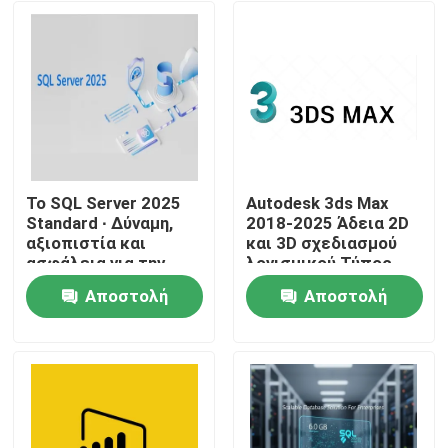
Το SQL Server 2025
Autodesk 3ds Max
Standard ∙ Δύναμη,
2018-2025 Άδεια 2D
αξιοπιστία και
και 3D σχεδιασμού
ασφάλεια για την
λογισμικού Τύπος
επιχείρησή σας
Συνδετικός
Αποστολή
Αποστολή
λογαριασμός
Σπίτι
Σύνδεσης Ισχύς 1
ερώτησης
ερώτησης
έτος
Προϊόντα
Βίντεο