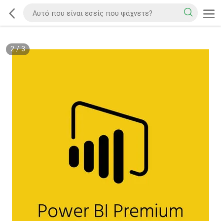
2
/
3