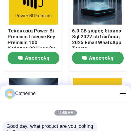
Σχετικά με εμάς
Τελευταία Power Bi
6.0 GB χώρος δίσκου
Έλεγχος ποιότητας
Premium License Key
Sql 2022 std έκδοση
Premium 100
2025 Email WhatsApp
Χρήστης 90 Ημερών
Teams
Επικοινωνήστε μαζί μας
Εγγύηση
Μεταβαλλόμενη λύση
Αποστολή
Αποστολή
βάσης δεδομένων για
επιχειρήσεις
ερώτησης
ερώτησης
Ειδήσεις
Ζητήστε μια προσφορά
Catherine
Αγοράστε το Office 2024
11:58 AM
Good day, what product are you looking 
επαγγελματίας γραφείων 2021 συν