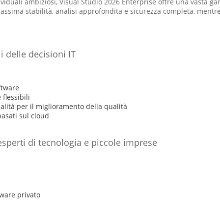
dividuali ambiziosi, Visual Studio 2026 Enterprise offre una vasta g
ssima stabilità, analisi approfondita e sicurezza completa, mentre 
 delle decisioni IT
ftware
lessibili
lità per il miglioramento della qualità
basati sul cloud
 esperti di tecnologia e piccole imprese
tware privato