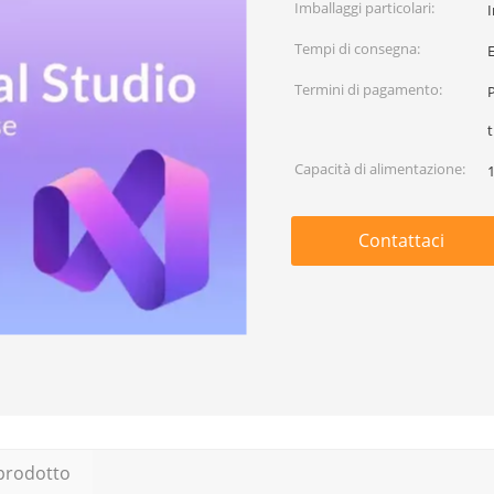
Imballaggi particolari:
I
Tempi di consegna:
Termini di pagamento:
P
t
Capacità di alimentazione:
Contattaci
 prodotto