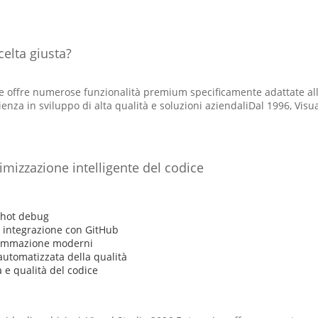
celta giusta?
e offre numerose funzionalità premium specificamente adattate alle
ienza in sviluppo di alta qualità e soluzioni aziendaliDal 1996, Visu
timizzazione intelligente del codice
shot debug
e integrazione con GitHub
rammazione moderni
automatizzata della qualità
a e qualità del codice