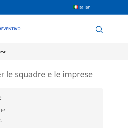
Italian
REVENTIVO
rese
r le squadre e le imprese
e
 pz
$5