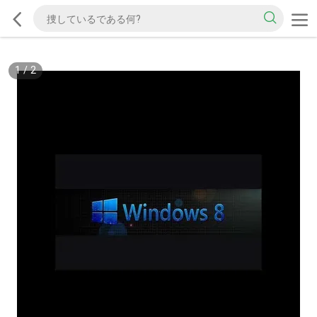
1
/
2