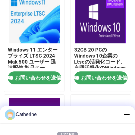
わたしたち に つい て
品質管理
Windows 11 エンター
32GB 20 PCの
連絡 ください
プライズ LTSC 2024
Windows 10企業の
Mak 500 ユーザー 迅
Ltscの活発化コード、
速配信 製品キー
言語活発化のWindows
多10コード
ニュース
お問い合わせを送信
お問い合わせを送信
引金 を 求め て ください
オフィス 2024 キー 購入
Catherine
オフィス2021の専門のプラス
1:27 PM