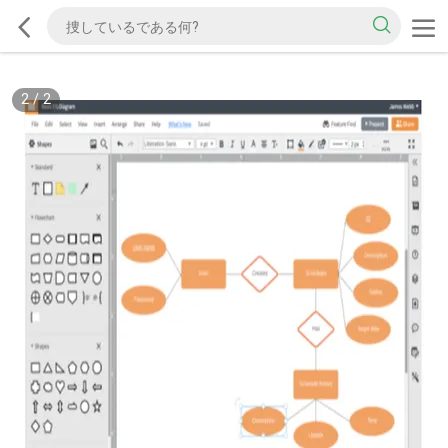
2
/
2