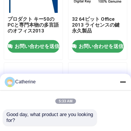
わたしたち に つい て
プロダクト キー50の
32 64ビット Office
PCと専門本物の多言語
2013 ライセンスの鍵
のオフィス2013
永久製品
品質管理
お問い合わせを送信
お問い合わせを送信
連絡 ください
ニュース
Catherine
引金 を 求め て ください
5:33 AM
オフィス 2024 キー 購入
Good day, what product are you looking 
for?
すべての言語5000pcs
多言語オフィス2013
マイクロソフト・オフ
免許証のキー500のPC
オフィス2021の専門のプラス