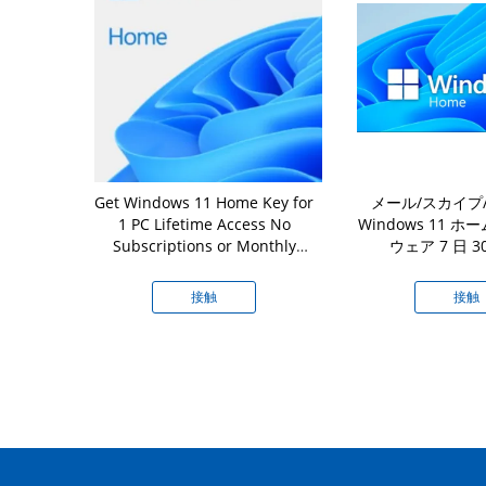
indows 10
Get Windows 11 Home Key for
メール/スカイプ/W
ド、X32勝利
1 PC Lifetime Access No
Windows 11 
ダクト キー
Subscriptions or Monthly
ウェア 7 日 3
Fees Redesigned Interface
and Improved Multitasking
接触
接触