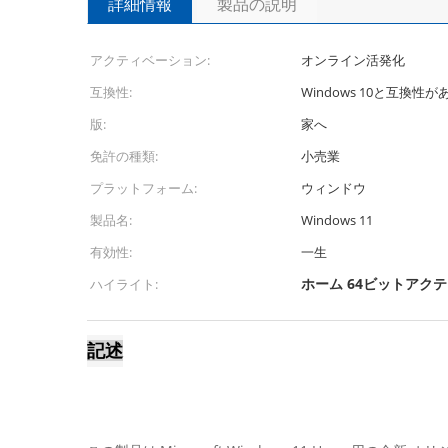
詳細情報
製品の説明
アクティベーション:
オンライン活発化
互換性:
Windows 10と互換性が
版:
家へ
免許の種類:
小売業
プラットフォーム:
ウィンドウ
製品名:
Windows 11
有効性:
一生
ホーム 64ビットアク
ハイライト:
記述