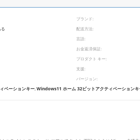
ブランド:
ある
配送方法:
言語:
お金返済保証:
プロダクト キー:
支援:
バージョン:
ティベーションキー
Windows11 ホーム 32ビットアクティベーションキ
,