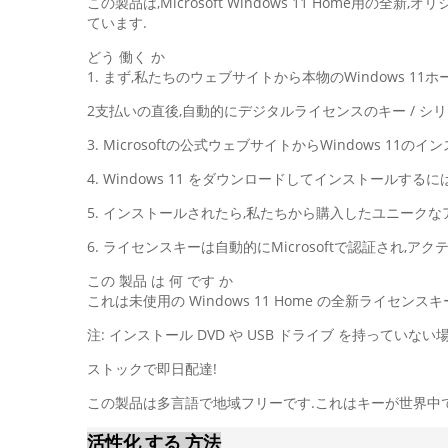
この製品は,Microsoft Windows 11 Home用
ています.
どう 働く か
1. まず,私たちのウェブサイトから本物のWindows 1
2支払いの直後,自動的にデジタルライセンスのキー / シリ
3. Microsoftの公式ウェブサイトからWindows 11
4. Windows 11 をダウンロードしてインストールするに
5. インストールされたら,私たちから購入したユニーク
6. ライセンスキーは自動的にMicrosoftで認証され,ア
この 製品 は 何 です か
これは未使用の Windows 11 Home の全新ライ
注: インストール DVD や USB ドライブ を持っていない
ストックで即日配達!
この製品は多言語で地域フリーです.これはキーが世界中
活性化 する 方法