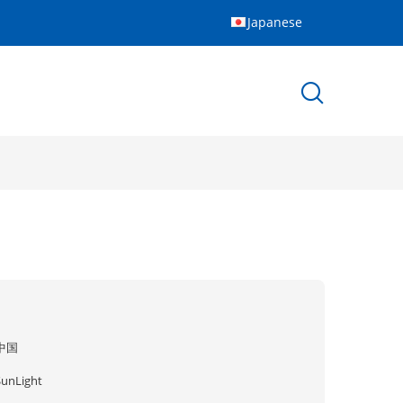
Japanese
中国
SunLight