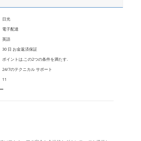
日光
電子配達
英語
30 日 お金返済保証
ポイントは,この2つの条件を満たす.
24/7のテクニカル サポート
11
ー