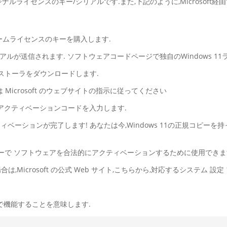
の全新,オリジナルライセンスのキー/シリアルです.また,下記のように,Micro
1ホームライセンスのキーを購入します.
アルが送信されます. ソフトウェアコードページで独自のWindows 1
のインストーラをダウンロードします.
は Microsoft のウェブサイトの指示に従ってください
なアクティベーションコードを入力します.
クティベーションが完了します! あなたは今,Windows 11の正規コピーを
センスキーで ソフトウェアを合法的にアクティベーションするために使用でき
場合は,Microsoft の公式 Web サイト,こちらから,対応するシステム
で機能することを意味します.