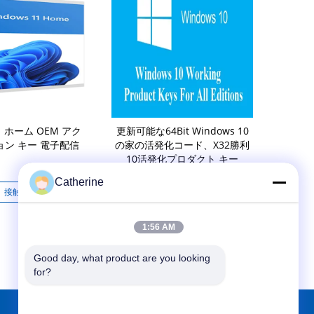
11 ホーム OEM アク
更新可能な64Bit Windows 10
Get Windows
ン キー 電子配信
の家の活発化コード、X32勝利
1 PC Life
10活発化プロダクト キー
Subscripti
Fees Redes
Catherine
and Improv
接触
接触
1:56 AM
Good day, what product are you looking 
for?