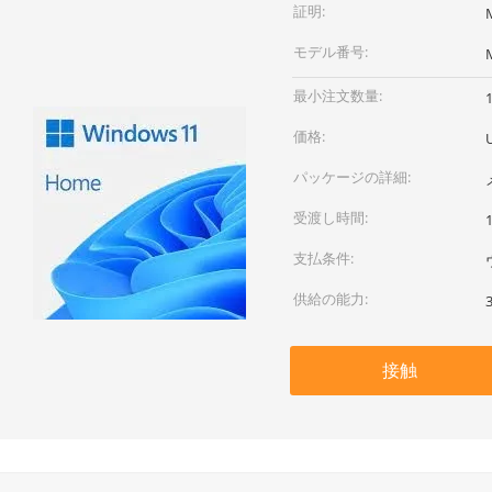
証明:
モデル番号:
最小注文数量:
価格:
パッケージの詳細:
受渡し時間:
支払条件:
供給の能力:
接触