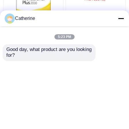
Catherine
전체 버전 마이크로소프
5000 PC 온라인 Ms 사
트 오피스 2010 키 코드
무실 2010 활성화 코드
32 64Bit 2010 활성화
다중 활성화
5:23 PM
말
최고의 가격
최고의 가격
Good day, what product are you looking 
for?
연락처
연락처
더 많은 것을 전망하십시
오
Desktop Site
홈
사이트맵
연락처
Privacy Policy
사이트맵