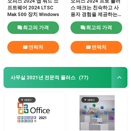
오피스 2024 앱 워드 소
오피스 2024 프로 플러
프트웨어 2024 LTSC
스 매크는 친숙하고 사
윈도우 서버 2022
Mak 500 장치 Windows
용자 경험을 제공하는
윈도우와 원활하게 통합
최고의 가격
최고의 가격
됩니다
윈도 서버 2019년
연락처
연락처
SQL 2022 STD
SQL 서버 표준 2019
사무실 2021년 전문적 플러스
(77)