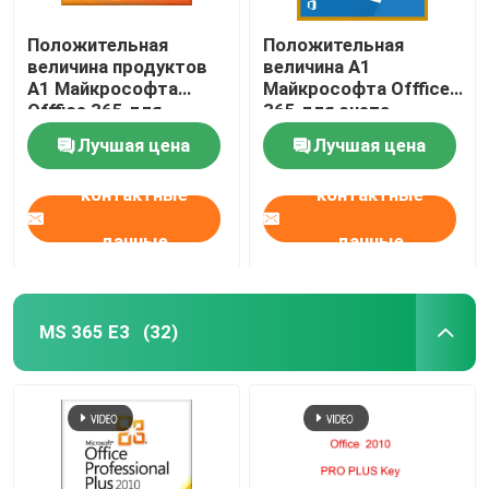
Положительная
Положительная
величина продуктов
величина A1
A1 Майкрософта
Майкрософта Offfice
Offfice 365 для
365 для счета
прибора английского
факультета весь TB
Лучшая цена
Лучшая цена
языка 5 счета
языка 1
образования
контактные
контактные
данные
данные
MS 365 E3
(32)