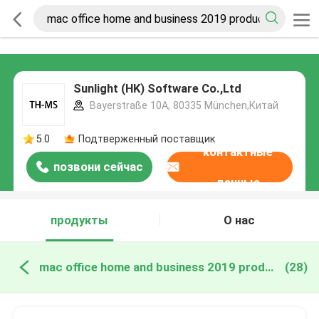
Sunlight (HK) Software Co.,Ltd
Bayerstraße 10A, 80335 München,Китай
5.0
Подтверженный поставщик
контактные
позвони сейчас
данные
продукты
О нас
mac office home and business 2019 product key онлайн производство
(28)