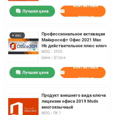
контактные
Лучшая цена
О нас
данные
Контроль качества
Профессиональное активации
Майкрософт Офис 2021 Mac
Hb действительное плюс ключ
Свяжитесь с нами
MOQ：1PCS
Цена：$1/pcs
Новости
контактные
Лучшая цена
данные
Запросите цитату
Продукт внешнего вида ключа
Office 2024 Key Купить
лицензии офиса 2019 Msdn
многоязычный
положительная величина офиса 2021 профессионал
MOQ：ПК 1