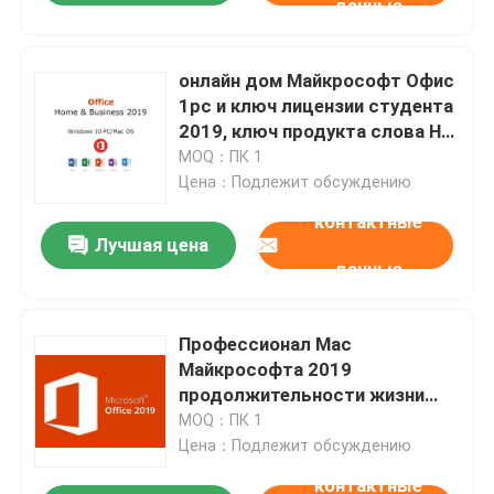
данные
онлайн дом Майкрософт Офис
1pc и ключ лицензии студента
2019, ключ продукта слова Hb
2019
MOQ：ПК 1
Цена：Подлежит обсуждению
контактные
Лучшая цена
данные
Профессионал Mac
Майкрософта 2019
продолжительности жизни
плюс ключ 1pc продукта
MOQ：ПК 1
Цена：Подлежит обсуждению
контактные