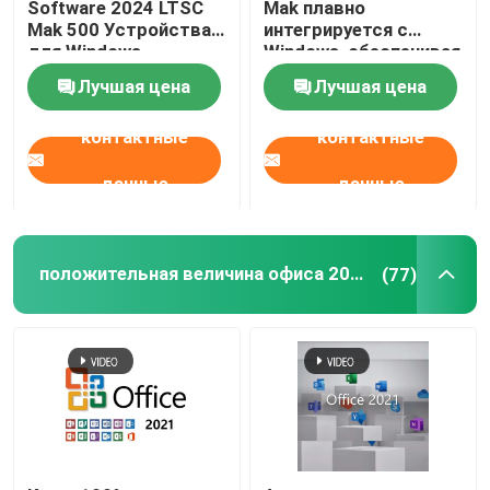
Software 2024 LTSC
Mak плавно
Mak 500 Устройства
интегрируется с
для Windows
Windows, обеспечивая
знакомый и
Лучшая цена
Лучшая цена
пользовательский
опыт
контактные
контактные
данные
данные
положительная величина офиса 2021 профессиональная
(77)