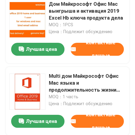
Дом Майкрософт Офис Mac
выигрыша и активация 2019
Excel Hb ключа продукта дела
MOQ：1PCS
Цена：Подлежит обсуждению
контактные
Лучшая цена
данные
Multi дом Майкрософт Офис
Mac языка и
продолжительность жизни
2019 ключа продукта дела
MOQ：1 часть
Цена：Подлежит обсуждению
контактные
Лучшая цена
данные