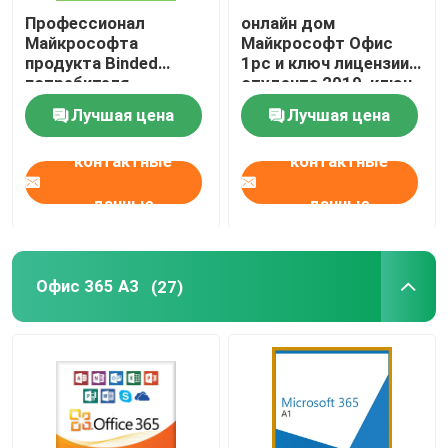
Профессионал
онлайн дом
Майкрософта
Майкрософт Офис
продукта Binded
1pc и ключ лицензии
потребителя
студента 2019, ключ
продолжительности
продукта слова Hb
Лучшая цена
Лучшая цена
жизни 1 ключа
2019
лицензии офиса 2019
контактные
контактные
пакета цифров
данные
данные
Офис 365 A3
(27)