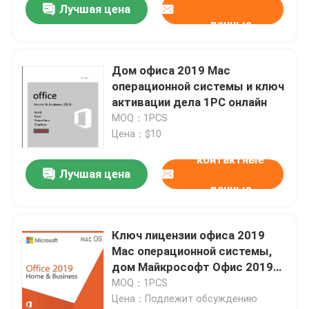
Лучшая цена
данные
Дом офиса 2019 Mac
операционной системы и ключ
активации дела 1PC онлайн
MOQ：1PCS
Цена：$10
контактные
Лучшая цена
данные
Домой
Ключ лицензии офиса 2019
Mac операционной системы,
Продукты
дом Майкрософт Офис 2019
продолжительности жизни и
MOQ：1PCS
ключ продукта дела
Цена：Подлежит обсуждению
Видеозаписи