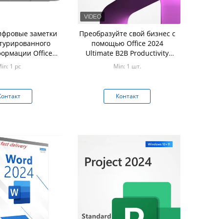
ифровые заметки
Преобразуйте свой бизнес с
ктурированного
помощью Office 2024
ормации Office
Ultimate B2B Productivity
люч Купить -
Suite
in: 1 pc
Min: 1 шт.
ая загрузка
Контакт
Контакт