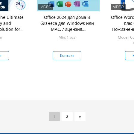
The Ultimate
Office 2024 для дома и
Office Wor
ty and
бизнеса для Windows или
Ключ
olution for
MAC, лицензия,
Пожизненн
rofessionals
привязанная к электронной
шт
Min: 1 pcs
Model: С
почте
т
Контакт
1
2
»