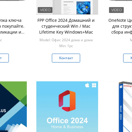
узка ключа
FPP Office 2024 Домашний и
OneNote Ц
о покупайте.
студенческий Win / Mac
для стру
бликации и
Lifetime Key Windows+Mac
сбора инф
 материалы
2024 К
pc
Model: Офис 2024 дома и дома
M
жки 500
Цифров
Min: 1pc
елей.
т
Контакт