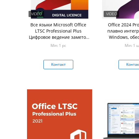
Все языки Microsoft Office
Office 2024 Pr
LTSC Professional Plus
плавно интегр
Цифровое ведение заметок
Windows, обе
для структурированного
знакомы
Min: 1 pc
Min: 1 ш
сбора информации
пользователь
Контакт
Контак