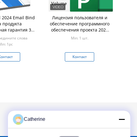
d 2024 Email Bind
Лицензия пользователя и
 продукта
обеспечение программного
ая гарантия 30
обеспечения проекта 2024
дней
Standard Volume Mak 500
оедините слова
Min: 1 шт.
Min: 1pc
Контакт
Контакт
Catherine