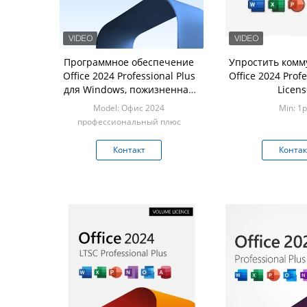
Программное обеспечение
Упростить комм
Office 2024 Professional Plus
Office 2024 Profe
для Windows, пожизненная
Licens
лицензия, с новейшими
Model: Офис 2024
Min: 1p
разработками Word, Excel,
профессиональный плюс
PowerPoint, OneNote
Min: 100
Контакт
Контак