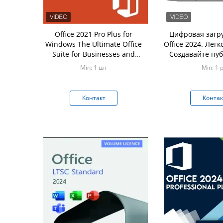
Office 2021 Pro Plus for
Цифровая загр
Windows The Ultimate Office
Office 2024. Легк
Suite for Businesses and
Создавайте пу
Advanced Users
маркетинговые
Min: 1 шт
Min: 1 
для поддер
пользоват
Контакт
Контак