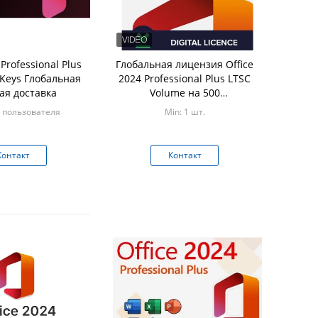
 Professional Plus
Глобальная лицензия Office
l Keys Глобальная
2024 Professional Plus LTSC
ая доставка
Volume на 500
пользователей для Windows
0 пользователя
Min: 1 шт.
Контакт
Контакт