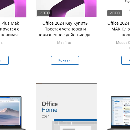
o Plus Mak
Office 2024 Key Купить
Office 2024
ируется с
Простая установка и
MAK Клю
спечивая
пожизненное действие для
пол
й и
Office Professional Plus 2024
т.
Min: 1 шт
Model: 
ский опыт
т
Контакт