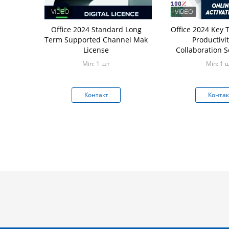
Office 2024 Standard Long
Office 2024 Key 
Term Supported Channel Mak
Productivi
License
Collaboration S
Businesses and P
Min: 1 шт
Min: 1 
Контакт
Контак