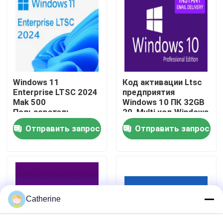
О нас
Контроль качества
Windows 11
Код активации Ltsc
Свяжитесь с нами
Enterprise LTSC 2024
предприятия
Mak 500
Windows 10 ПК 32GB
Пользователь
20, Multi код Windows
Быстрая доставка
10 активации языка
Новости
Отправить запрос
Отправить запрос
Ключ продукта
Запросите цитату
Office 2024 Key Купить
Catherine
положительная величина офиса 2021 профессионал