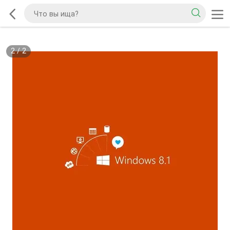
2
/
2