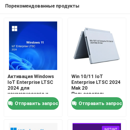
Порекомендованные продукты
Активация Windows
Win 10/11 IoT
IoT Enterprise LTSC
Enterprise LTSC 2024
2024 для
Mak 20
Домой
коммерческого и
Пользователь
промышленного
Отправить запрос
Отправить запрос
развертывания
Продукты
оборудования
Видеозаписи