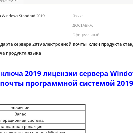
 Windows Standrad 2019
Язык:
ДОСТАВКА:
Официальный:
дарта сервера 2019 электронной почты
ключ продукта стан
,
юча продукта языка
а
2019
ключа
лицензии сервера Wind
почты программной системой 201
значение
Запас
перационная система
стандартная редакция
юча лицензии сервера Windows