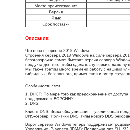
Место происхождения
Версия
Язык
Срок поставки
Описание:
Что ново в сервере 2019 Windows
Строения сервера 2019 Windows на силе сервера 20
безоговорочно самая быстрая версия сервера Windows
продукта для того чтобы сделать эту версию даже луч
Мы также тратим много времени работу с нашими кли
гибридных, безопасного, применения и гипер-сведен
Особенности сети
1. DHCP: По мере того как предохранение от доступа
поддерживает ВОРСИНУ
2. DNS:
Клиент DNS: Вязка обслуживания – увеличенная под
DNS-сервер: Политики DNS, типы нового DDS рекордны
Ворот сервера Windows теперь поддерживает родовы
Управление IP-адреса (IPAM): Поддержка для /31, /3