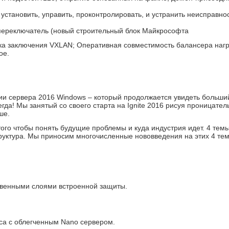
ы установить, управить, проконтролировать, и устранить неисправн
v переключатель (новый строительный блок Майкрософта
ка заключения VXLAN; Оперативная совместимость балансера наг
ое.
и сервера 2016 Windows – который продолжается увидеть больши
гда! Мы занятый со своего старта на Ignite 2016 рисуя проницател
ше.
ого чтобы понять будущие проблемы и куда индустрия идет. 4 тем
уктура. Мы приносим многочисленные нововведения на этих 4 тем
твенными слоями встроенной защиты.
са с облегченным Nano сервером.