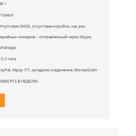
ПК 1
$1/piece
Отсутствие DVDS, отсутствие коробок, как раз
серийных номеров -- отправленный через Skype,
whatsapp
.5-2 часа
PayPal, Alipay T/T, западное соединение, MoneyGram
10000 PCS В НЕДЕЛЮ