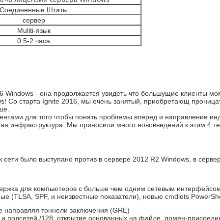
Соединенные Штаты
сервер
Muliti-язык
0.5-2 часа
16 Windows - она продолжается увидеть что большущие клиенты м
! Со старта Ignite 2016, мы очень занятый, приобретающ проница
ше.
ентами для того чтобы понять проблемы вперед и направление ин
ная инфраструктура. Мы приносили много нововведений к этим 4 т
 к сети было выступано против в сервере 2012 R2 Windows, в серв
держка для компьютеров с больше чем одним сетевым интерфейсо
е (TLSA, SPF, и неизвестные показатели), новые cmdlets PowerSh
е направляя тоннели заключения (GRE)
2, и подсетей /128; открытие основанных на файле, домен-присое