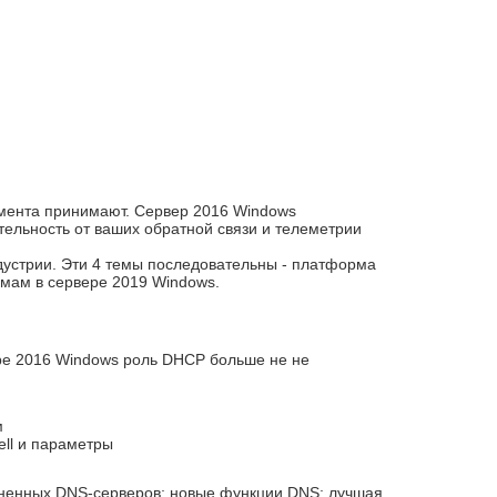
омента принимают. Сервер 2016 Windows
тельность от ваших обратной связи и телеметрии
дустрии. Эти 4 темы последовательны - платформа
емам в сервере 2019 Windows.
ере 2016 Windows роль DHCP больше не не
м
ell и параметры
диненных DNS-серверов; новые функции DNS; лучшая