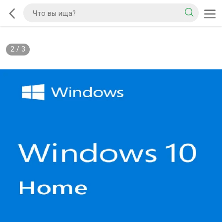
2
/
3