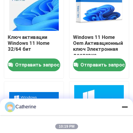
О нас
Контроль качества
Ключ активации
Windows 11 Home
Windows 11 Home
Oem Активационный
32/64 бит
ключ Электронная
Свяжитесь с нами
доставка
Отправить запрос
Отправить запрос
Новости
Запросите цитату
Catherine
Office 2024 Key Купить
10:19 PM
положительная величина офиса 2021 профессионал