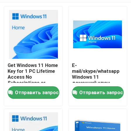
Get Windows 11 Home
E-
Key for 1 PC Lifetime
mail/skype/whatsapp
Access No
Windows 11
Subscriptions or
домашний ключ
Monthly Fees
программное
Домой
Отправить запрос
Отправить запрос
Redesigned Interface
обеспечение с 7 дней
and Improved
и 30 дней период
Multitasking
Продукты
Видеозаписи