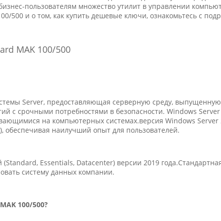
 бизнес-пользователям множество утилит в управлении компью
00/500 и о том, как купить дешевые ключи, ознакомьтесь с под
ard MAK 100/500
истемы Server, предоставляющая серверную среду, выпущенную 
й с срочными потребностями в безопасности. Windows Server 
вающимися на компьютерных системах.версия Windows Server 
.), обеспечивая наилучший опыт для пользователей.
й (Standard, Essentials, Datacenter) версии 2019 года.Стандарт
овать систему данных компании.
 MAK 100/500?