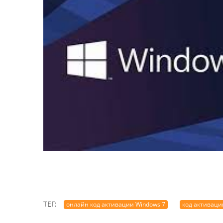
ТЕГ:
онлайн код активации Windows 7
код активации