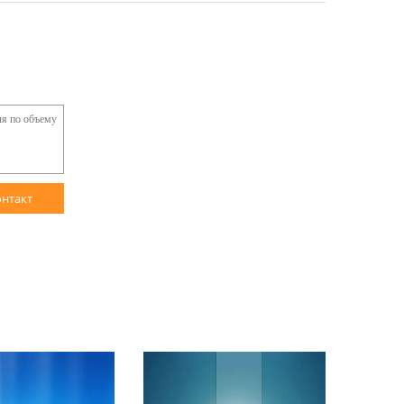
онтакт