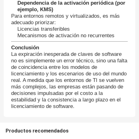
Dependencia de la activación periódica (por
ejemplo, KMS)
Para entornos remotos y virtualizados, es más
Sobre nosotros
adecuado priorizar:
Licencias transferibles
Mecanismos de activación no recurrentes
Control de calidad
Conclusión
La expiración inesperada de claves de software
Contacta con nosotros
no es simplemente un error técnico, sino una falta
de coincidencia entre los modelos de
licenciamiento y los escenarios de uso del mundo
Noticias
real. A medida que los entornos de TI se vuelven
más complejos, las empresas están pasando de
decisiones impulsadas por el costo a la
Solicitar una cita
estabilidad y la consistencia a largo plazo en el
licenciamiento de software.
Compra de la llave de Office 2024
Productos recomendados
más profesional de la oficina 2021