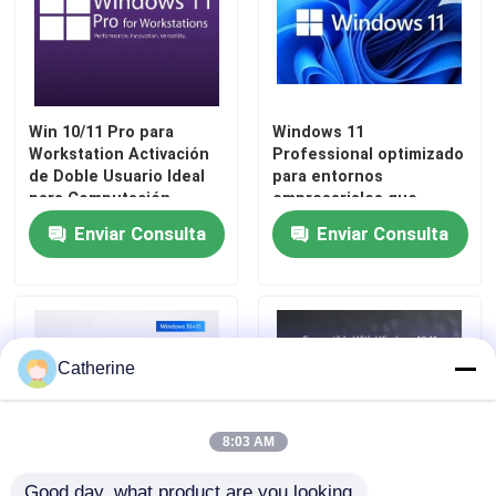
El servidor de Windows 2022
servidor 2019 de las ventanas
Win 10/11 Pro para
Windows 11
Workstation Activación
Professional optimizado
de Doble Usuario Ideal
para entornos
Sql 2022 año
para Computación
empresariales que
Avanzada
proporciona
Enviar Consulta
Enviar Consulta
autenticación segura y
Servidor SQL estándar 2019
herramientas de
productividad mejoradas
Catherine
8:03 AM
Good day, what product are you looking 