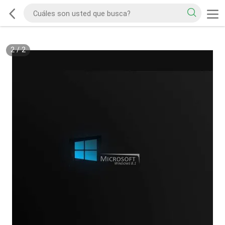
2
/
2