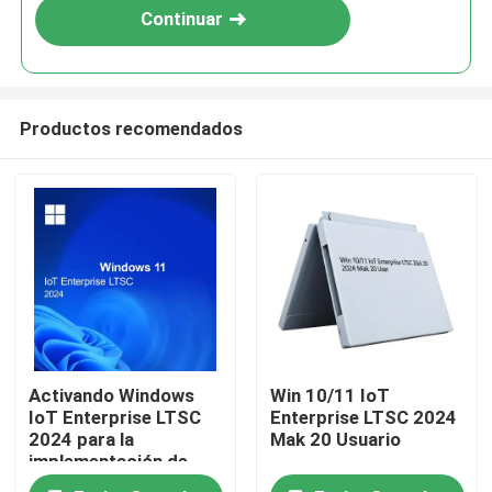
Continuar
Productos recomendados
En casa
Activando Windows
Win 10/11 IoT
Productos
IoT Enterprise LTSC
Enterprise LTSC 2024
2024 para la
Mak 20 Usuario
implementación de
hardware comercial e
Los vídeos