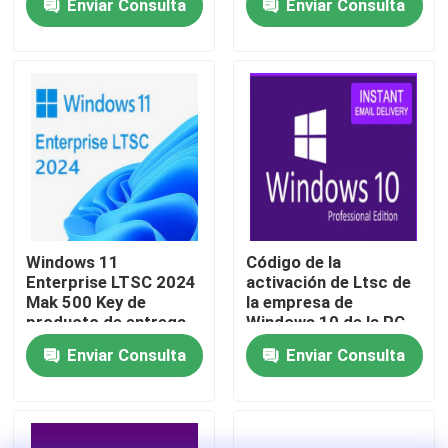
Enviar Consulta
Enviar Consulta
industrial
Sobre nosotros
Control de calidad
Contacta con nosotros
Noticias
Windows 11
Código de la
Enterprise LTSC 2024
activación de Ltsc de
Mak 500 Key de
la empresa de
Solicitar una cita
producto de entrega
Windows 10 de la PC
rápida para el usuario
32GB 20, código multi
Enviar Consulta
Enviar Consulta
de Windows 10 de la
Compra de la llave de Office 2024
activación de la lengua
más profesional de la oficina 2021