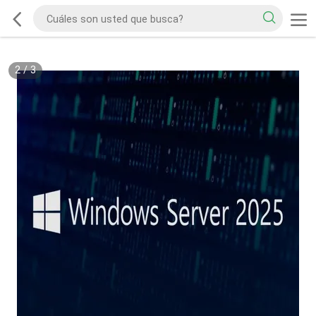
2
/
3