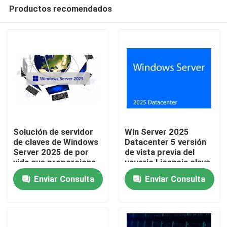
Productos recomendados
Solución de servidor
Win Server 2025
de claves de Windows
Datacenter 5 versión
Server 2025 de por
de vista previa del
En casa
vida que proporciona
usuario Licencia clave
rendimiento de nivel
de activación en línea
Enviar Consulta
Enviar Consulta
empresarial y gestión
Productos
de red simplificada
Los vídeos