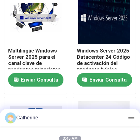
Sobre nosotros
Control de calidad
Multilingüe Windows
Windows Server 2025
Server 2025 para el
Datacenter 24 Código
Contacta con nosotros
canal clave de
de activación del
productos minoristas
producto básico
en 2025
Noticias
Enviar Consulta
Enviar Consulta
Solicitar una cita
Compra de la llave de Office 2024
Catherine
más profesional de la oficina 2021
3:45 AM