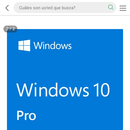
2
/
2