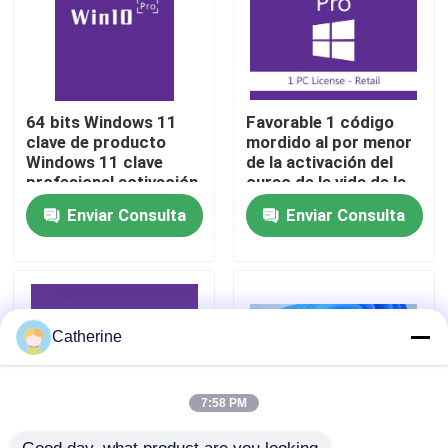
Sobre nosotros
Control de calidad
64 bits Windows 11
Favorable 1 código
clave de producto
mordido al por menor
Windows 11 clave
de la activación del
profesional activación
curso de la vida de la
Contacta con nosotros
segura para empresas
versión 32/64 lleno del
Enviar Consulta
Enviar Consulta
y empresas solución
usuario del triunfo 10
de licencia
Noticias
Solicitar una cita
Catherine
Compra de la llave de Office 2024
7:58 PM
más profesional de la oficina 2021