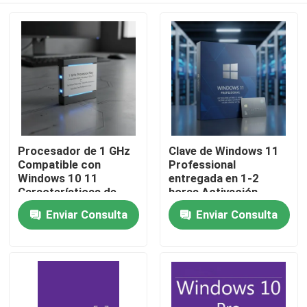
Procesador de 1 GHz
Clave de Windows 11
Compatible con
Professional
Windows 10 11
entregada en 1-2
Características de
horas Activación
Seguridad
genuina instantánea
Enviar Consulta
Enviar Consulta
En casa
Optimizadas
Plataforma Windows
Funcionamiento Fluido
Acceso seguro y
Adecuado para
genuino
Productos
Profesionales
Los vídeos