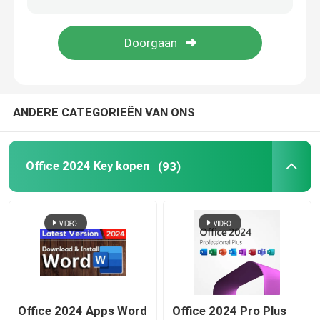
Windows Server 2022
venstersserver 2019
ANDERE CATEGORIEËN VAN ONS
SQL 2022 STD
Office 2024 Key kopen
(93)
SQL Server-standaard 2019
Office 2024 Apps Word
Office 2024 Pro Plus