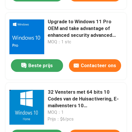
Upgrade to Windows 11 Pro
OEM and take advantage of
enhanced security advanced
business tools and a modern
MOQ：1 stc
intuitive interface
Beste prijs
Contacteer ons
32 Vensters met 64 bits 10
Codes van de Huisactivering, E-
mailvensters 10
Proproductcode Onmiddellijke
MOQ：1
Levering
Prijs：$6/pcs