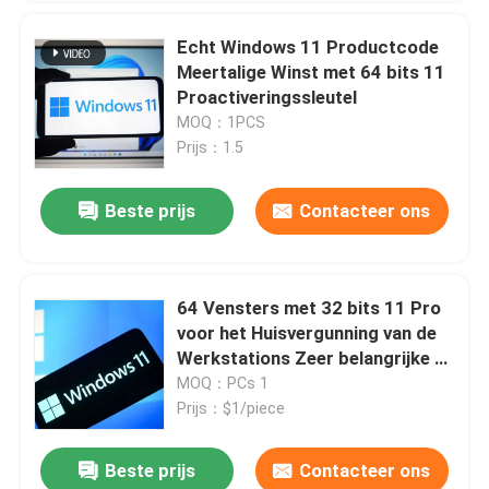
Echt Windows 11 Productcode
Meertalige Winst met 64 bits 11
Proactiveringssleutel
MOQ：1PCS
Prijs：1.5
Beste prijs
Contacteer ons
64 Vensters met 32 bits 11 Pro
voor het Huisvergunning van de
Werkstations Zeer belangrijke E-
mail Levering
MOQ：PCs 1
Prijs：$1/piece
Beste prijs
Contacteer ons