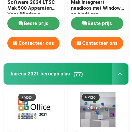
Software 2024 LTSC
Mak integreert
Mak 500 Apparaten
naadloos met Windows
Voor Windows
en biedt een
vertrouwde en
Beste prijs
Beste prijs
gebruikerservaring
Contacteer ons
Contacteer ons
bureau 2021 beroeps plus
(77)