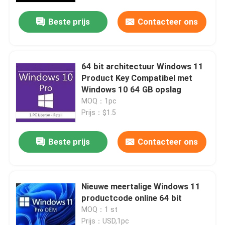
Beste prijs
Contacteer ons
Over ons
Kwaliteitscontrole
64 bit architectuur Windows 11
Product Key Compatibel met
Windows 10 64 GB opslag
Neem contact met ons op
MOQ：1pc
Prijs：$1.5
Nieuws
Beste prijs
Contacteer ons
Vraag een offerte
Nieuwe meertalige Windows 11
Office 2024 Key kopen
productcode online 64 bit
MOQ：1 st
bureau 2021 beroeps plus
Prijs：USD,1pc