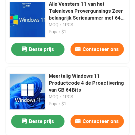
Alle Vensters 11 van het
Talenleven Provergunnings Zeer
belangrijk Serienummer met 64
bits
MOQ：1PCS
Prijs：$1
Beste prijs
Contacteer ons
Meertalig Windows 11
Productcode 4 de Proactivering
van GB 64Bits
MOQ：1PCS
Prijs：$1
Beste prijs
Contacteer ons