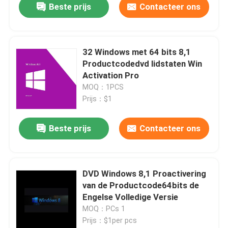
Beste prijs
Contacteer ons
32 Windows met 64 bits 8,1
Productcodedvd lidstaten Win
Activation Pro
MOQ：1PCS
Prijs：$1
Beste prijs
Contacteer ons
Huis
DVD Windows 8,1 Proactivering
van de Productcode64bits de
Producten
Engelse Volledige Versie
MOQ：PCs 1
Prijs：$1per pcs
Video's