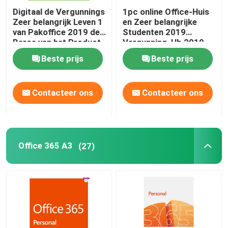
Digitaal de Vergunnings
1pc online Office-Huis
Zeer belangrijk Leven 1
en Zeer belangrijke
van Pakoffice 2019 de
Studenten 2019
Beroe van het Product
Vergunning, Hb 2019
van Gebruikersbinded
Word Productcode
Beste prijs
Beste prijs
Contacteer ons
Contacteer ons
Office 365 A3
(27)