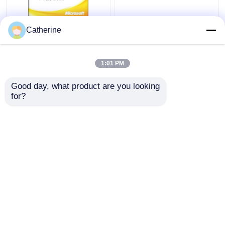
Volledige Zeer
Van de Mej.Office 2010
Catherine
belangrijke Code 32
Activering van 5000 PC
van Versie office 2010
Online de Code
Word 2010 Activering
Veelvoudige Activering
1:01 PM
met 64 bits
Beste prijs
Beste prijs
Good day, what product are you looking 
for?
Contacteer ons
Contacteer ons
Bekijk meer
Thuis
Ongeveer ons
Contacteer ons
Desktop Site
Sitemap
Privacy Policy