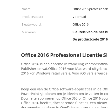
Naam:
Office 2016 professionele 
Productstatus:
Voorraad
Sleutelwoord:
Office 2016
Sleutels van de het
Markeren:
De productcode 201
Office 2016 Professional Licentie S
Office 2016 is een enorme verzameling kantoorsoftwar
Publisher omvat.Office 2016 voor Mac werd uitgebrac
2016 For Windows retail versie, Voor iOS versie werde
Koop een van de Office-software-applicaties in de Of
PowerPoint sjablonen om je ideeën om te zetten in co
Door je te abonneren op Office 365 of Office 2016 vo
Office 2016 heeft tijdbesparende functies, een nieuw
documenten opslaan in OneDrive en overal naar toe ga