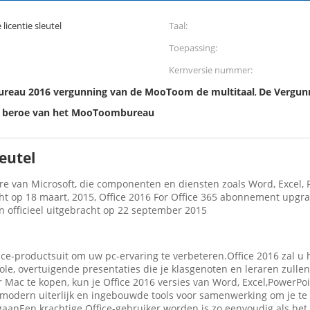
licentie sleutel
Taal:
Toepassing:
Kernversie nummer:
 bureau 2016 vergunning van de MooToom de multitaal
De Vergun
,
6 beroe van het MooToombureau
leutel
e van Microsoft, die componenten en diensten zoals Word, Excel, Po
ht op 18 maart, 2015, Office 2016 For Office 365 abonnement upgra
n officieel uitgebracht op 22 september 2015
fice-productsuit om uw pc-ervaring te verbeteren.Office 2016 zal 
ole, overtuigende presentaties die je klasgenoten en leraren zulle
or Mac te kopen, kun je Office 2016 versies van Word, Excel,Power
 modern uiterlijk en ingebouwde tools voor samenwerking om je te 
anEen krachtige Office-gebruiker worden is zo eenvoudig als het t