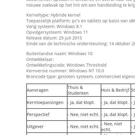
nieuwe zoekvak op het lint om een handleiding te krij
Kerneltype: Hybride kernel
Toepasselijk platform: pc's en tablets op basis van x8
Vorig systeem: Windows 8.1
Opvolgersysteem: Windows 11
Release datum: 29 juli 2015
Einde van de technische ondersteuning: 14 oktober 2
Buitenlandse naam: Windows 10
Ontwikkelaar:
Ontwikkelingscode: Windows Threshold
Kernversie nummer: Windows NT 10.0
Broncode type: gesloten systeem, commercieel eige
Thuis &
Aanvragen
Huis & Bedrijf
S
Studenten
Kerntoepassingen
- Ja, dat klopt.
- Ja, dat klopt.
- 
Perspectief
- Nee, niet echt.
- Ja, dat klopt.
- 
- Nee, niet
Uitgever
- Nee, niet echt.
- 
echt.