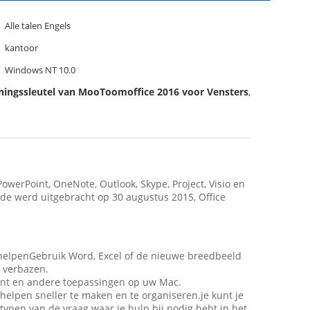
Alle talen Engels
kantoor
Windows NT 10.0
ningssleutel van MooToomoffice 2016 voor Vensters
,
werPoint, OneNote, Outlook, Skype, Project, Visio en
de werd uitgebracht op 30 augustus 2015, Office
u helpenGebruik Word, Excel of de nieuwe breedbeeld
n verbazen.
Point en andere toepassingen op uw Mac.
helpen sneller te maken en te organiseren.je kunt je
ypen van de vraag waar je hulp bij nodig hebt in het