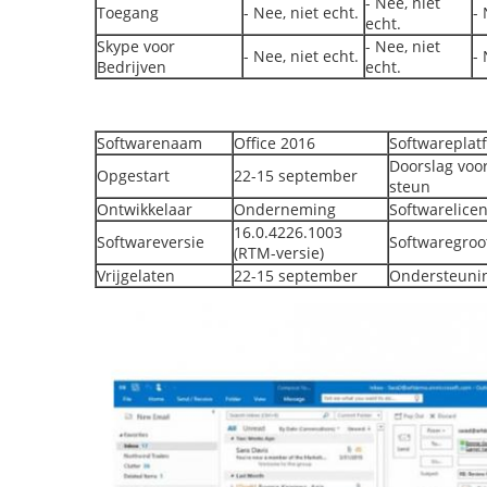
- Nee, niet
Toegang
- Nee, niet echt.
- 
echt.
Skype voor
- Nee, niet
- Nee, niet echt.
- 
Bedrijven
echt.
Softwarenaam
Office 2016
Softwarepla
Doorslag voo
Opgestart
22-15 september
steun
Ontwikkelaar
Onderneming
Softwarelicen
16.0.4226.1003
Softwareversie
Softwaregroo
(RTM-versie)
Vrijgelaten
22-15 september
Ondersteuni