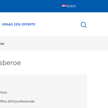
Dutch
VRAAG EEN OFFERTE
roe
rsberoe
China
ffice 2016 professionele