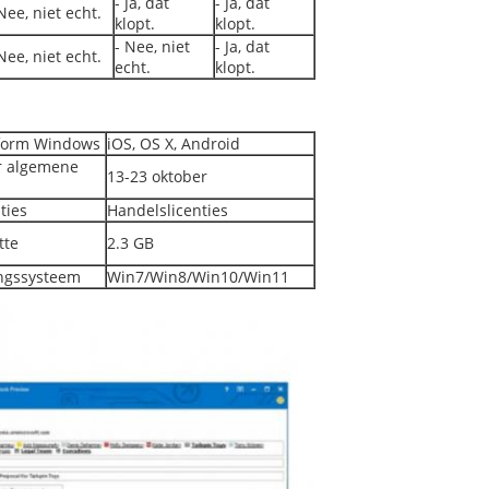
- Ja, dat
- Ja, dat
Nee, niet echt.
klopt.
klopt.
- Nee, niet
- Ja, dat
Nee, niet echt.
echt.
klopt.
tform Windows
iOS, OS X, Android
r algemene
13-23 oktober
ties
Handelslicenties
tte
2.3 GB
ngssysteem
Win7/Win8/Win10/Win11