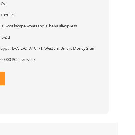
PCs 1
$1per pcs
via E-mailskype whatsapp alibaba aliexpress
.5-2 u
paypal, D/A, L/C, D/P, T/T, Western Union, MoneyGram
100000 PCs per week