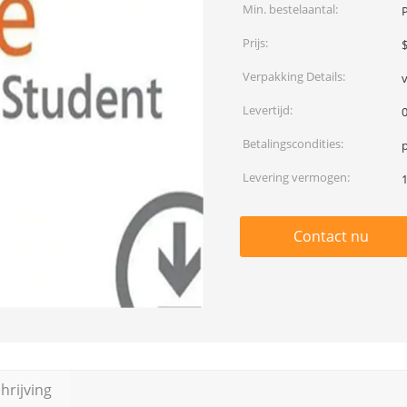
Min. bestelaantal:
Prijs:
Verpakking Details:
Levertijd:
0
Betalingscondities:
Levering vermogen:
Contact nu
rijving