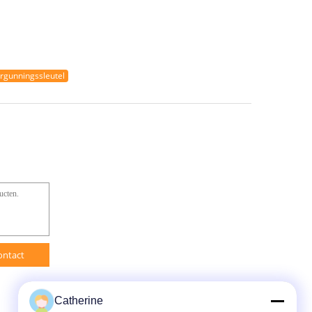
rgunningssleutel
ontact
Catherine