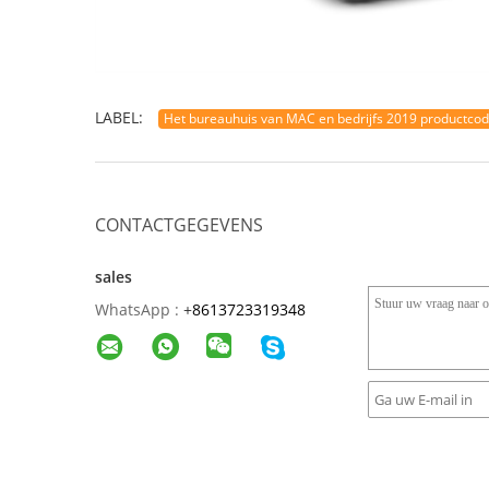
LABEL:
Het bureauhuis van MAC en bedrijfs 2019 productco
CONTACTGEGEVENS
sales
WhatsApp :
+
8613723319348