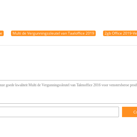
de
Multi de Vergunningssleutel van Taaloffice 2019
2gb Office 2019-Ve
C