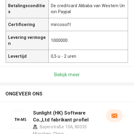
Betalingsconditie
De creditcard Alibaba van Western Un
s
ion Paypal
Certificering
mircosoft
Levering vermoge
1000000
n
Levertijd
0,5 u - 2 uren
Bekijk meer
ONGEVEER ONS
Sunlight (HK) Software
Co.,Ltd fabrikant profiel
Bayerstraße 10A, 80335
München ,China