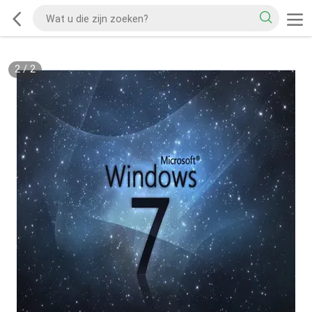
2
/
2