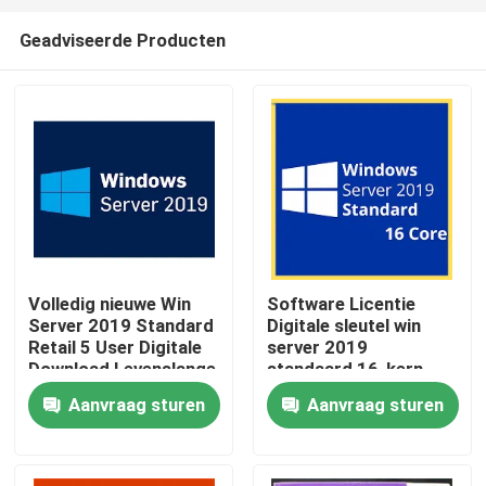
Geadviseerde Producten
Volledig nieuwe Win
Software Licentie
Server 2019 Standard
Digitale sleutel win
Huis
Retail 5 User Digitale
server 2019
Download Levenslange
standaard 16-kern
sleutel
Aanvraag sturen
Aanvraag sturen
Producten
Video's