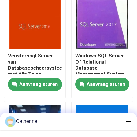
Over ons
Kwaliteitscontrole
Vensterssql Server
Windows SQL Server
Neem contact met ons op
van
Of Relational
Databasebeheersysteem
Database
met Alle Talen
Management System
Nieuws
ontwikkeld door
Aanvraag sturen
Aanvraag sturen
Vraag een offerte
Office 2024 Key kopen
Catherine
bureau 2021 beroeps plus