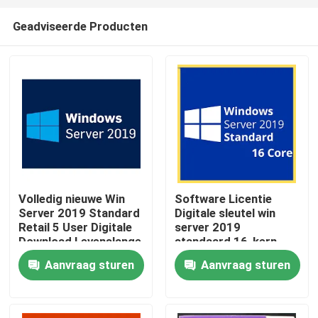
Geadviseerde Producten
Volledig nieuwe Win
Software Licentie
Server 2019 Standard
Digitale sleutel win
Huis
Retail 5 User Digitale
server 2019
Download Levenslange
standaard 16-kern
sleutel
Aanvraag sturen
Aanvraag sturen
Producten
Video's