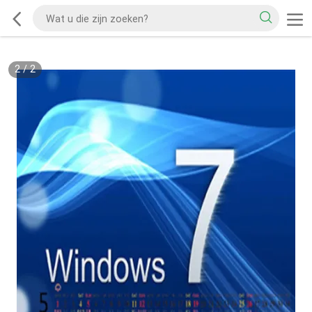
2
/
2