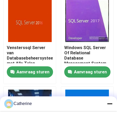
Over ons
Kwaliteitscontrole
Vensterssql Server
Windows SQL Server
Neem contact met ons op
van
Of Relational
Databasebeheersysteem
Database
met Alle Talen
Management System
Nieuws
ontwikkeld door
Aanvraag sturen
Aanvraag sturen
Vraag een offerte
Office 2024 Key kopen
Catherine
bureau 2021 beroeps plus