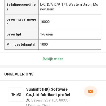
Betalingsconditie
L/C, D/A, D/P, T/T, Western Union, Mo
s
neyGram
Levering vermoge
10000
n
Levertijd
1-6 uren
Min. bestelaantal
1000
Bekijk meer
ONGEVEER ONS
Sunlight (HK) Software
Co.,Ltd fabrikant profiel
Bayerstraße 10A, 80335
München ,China