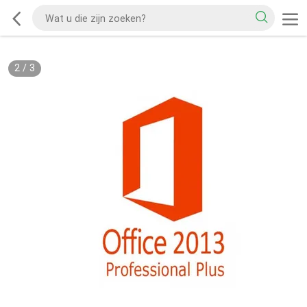
2
/
3