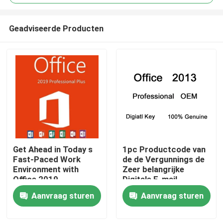
Geadviseerde Producten
Get Ahead in Today s
1pc Productcode van
Huis
Fast-Paced Work
de de Vergunnings de
Environment with
Zeer belangrijke
Office 2019
Digitale E-mail
Producten
Professional Plus
Uitgever 2013 van
Aanvraag sturen
Aanvraag sturen
Office 2013
Video's