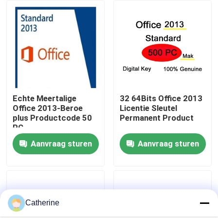
Over ons
Kwaliteitscontrole
Neem contact met ons op
Echte Meertalige
32 64Bits Office 2013
Office 2013-Beroe
Licentie Sleutel
plus Productcode 50
Permanent Product
Nieuws
PC
Aanvraag sturen
Aanvraag sturen
Vraag een offerte
Office 2024 Key kopen
Catherine
bureau 2021 beroeps plus