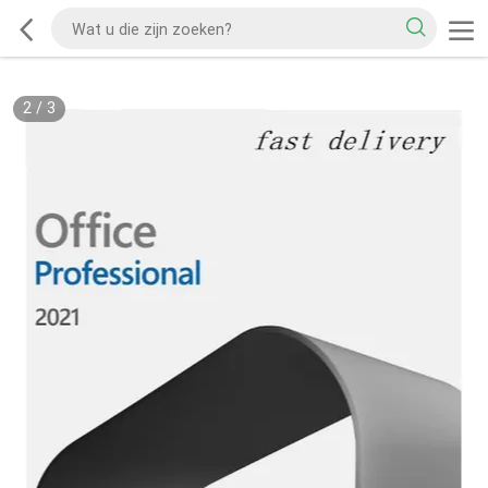
2
/
3