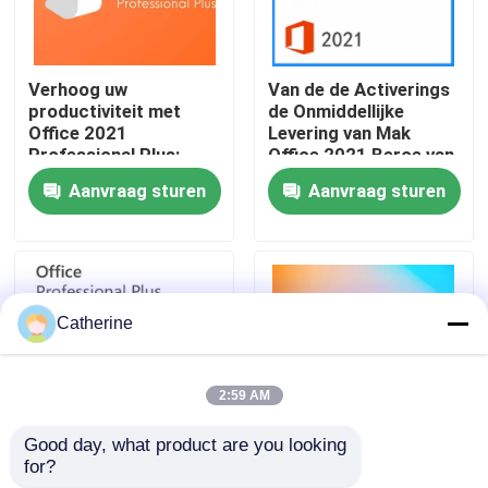
Over ons
Verhoog uw
Van de de Activerings
productiviteit met
de Onmiddellijke
Kwaliteitscontrole
Office 2021
Levering van Mak
Professional Plus:
Office 2021 Beroe van
Verbeterde tools voor
Ltsc Online plus
Aanvraag sturen
Aanvraag sturen
5 apparaten
Sleutel
Neem contact met ons op
Nieuws
Catherine
Vraag een offerte
2:59 AM
Office 2024 Key kopen
Good day, what product are you looking 
for?
Win10 Hs Office 365
Laptop de Activering
bureau 2021 beroeps plus