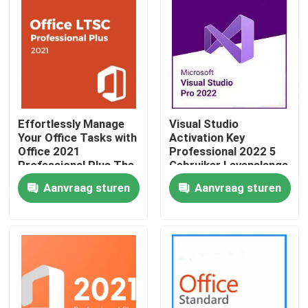
Effortlessly Manage
Visual Studio
Your Office Tasks with
Activation Key
Office 2021
Professional 2022 5
Professional Plus The
Gebruiker Levenslange
Essential Software
Licentie Sleutel
Aanvraag sturen
Aanvraag sturen
Package
Huis
Producten
Video's