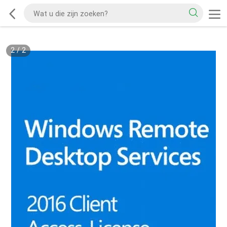
2
/
2