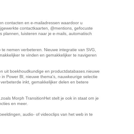
gen contacten en e-mailadressen waardoor u
ijgewerkte contactkaarten, @mentions, gefocuste
 plannen, luisteren naar je e-mails, automatisch
 te nemen verbeteren. Nieuwe integratie van SVG,
makkelijker te vinden en gemakkelijker te navigeren
orten uit boekhoudkundige en productdatabases.nieuwe
 in Power BI, nieuwe thema's, nauwkeurige selectie
erbeterde inkt, gemakkelijker delen en betere
oals Morph TransitionHet stelt je ook in staat om je
cties en meer.
fbeeldingen, audio- of videoclips van het web in te