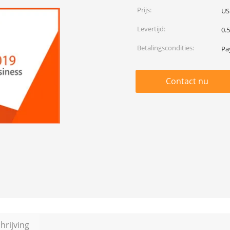
Prijs:
US
Levertijd:
0.5
Betalingscondities:
Pa
Contact nu
rijving