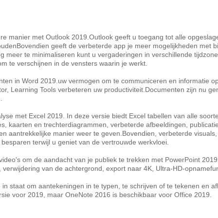
tere manier met Outlook 2019.Outlook geeft u toegang tot alle opgesla
 houdenBovendien geeft de verbeterde app je meer mogelijkheden met b
meer te minimaliseren kunt u vergaderingen in verschillende tijdzones
m te verschijnen in de vensters waarin je werkt.
nten in Word 2019.uw vermogen om te communiceren en informatie op
or, Learning Tools verbeteren uw productiviteit.Documenten zijn nu ge
.
lyse met Excel 2019. In deze versie biedt Excel tabellen van alle so
s, kaarten en trechterdiagrammen, verbeterde afbeeldingen, publicatie
aantrekkelijke manier weer te geven.Bovendien, verbeterde visuals, v
t besparen terwijl u geniet van de vertrouwde werkvloei.
ideo's om de aandacht van je publiek te trekken met PowerPoint 2019.z
verwijdering van de achtergrond, export naar 4K, Ultra-HD-opnamefun
je in staat om aantekeningen in te typen, te schrijven of te tekenen en a
rsie voor 2019, maar OneNote 2016 is beschikbaar voor Office 2019.