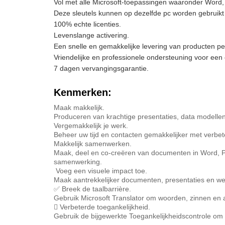
Vol met alle Microsoft-toepassingen waaronder Word,
Deze sleutels kunnen op dezelfde pc worden gebruikt 
100% echte licenties.
Levenslange activering.
Een snelle en gemakkelijke levering van producten pe
Vriendelijke en professionele ondersteuning voor een c
7 dagen vervangingsgarantie.
Kenmerken:
Maak makkelijk.
Produceren van krachtige presentaties, data modellen
Vergemakkelijk je werk.
Beheer uw tijd en contacten gemakkelijker met verbete
Makkelijk samenwerken.
Maak, deel en co-creëren van documenten in Word, Po
samenwerking.
️ Voeg een visuele impact toe.
Maak aantrekkelijker documenten, presentaties en we
✅ Breek de taalbarrière.
Gebruik Microsoft Translator om woorden, zinnen en an
 Verbeterde toegankelijkheid.
Gebruik de bijgewerkte Toegankelijkheidscontrole om