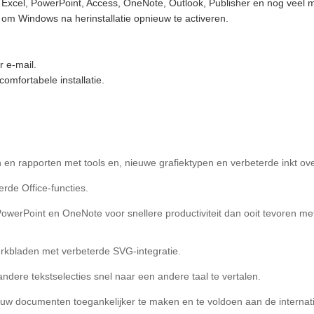
 Excel, PowerPoint, Access, OneNote, Outlook, Publisher en nog veel 
om Windows na herinstallatie opnieuw te activeren.
r e-mail.
omfortabele installatie.
 en rapporten met tools en, nieuwe grafiektypen en verbeterde inkt ov
rde Office-functies.
werPoint en OneNote voor snellere productiviteit dan ooit tevoren m
rkbladen met verbeterde SVG-integratie.
dere tekstselecties snel naar een andere taal te vertalen.
 uw documenten toegankelijker te maken en te voldoen aan de interna