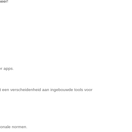
meer!
er apps.
et een verscheidenheid aan ingebouwde tools voor
tionale normen.