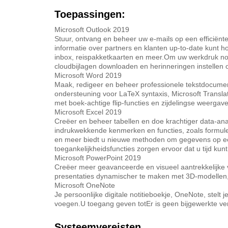
Toepassingen:
Microsoft Outlook 2019
Stuur, ontvang en beheer uw e-mails op een efficiën
informatie over partners en klanten up-to-date kunt
inbox, reispakketkaarten en meer.Om uw werkdruk nog 
cloudbijlagen downloaden en herinneringen instellen o
Microsoft Word 2019
Maak, redigeer en beheer professionele tekstdocume
ondersteuning voor LaTeX syntaxis, Microsoft Translat
met boek-achtige flip-functies en zijdelingse weergave
Microsoft Excel 2019
Creëer en beheer tabellen en doe krachtiger data-ana
indrukwekkende kenmerken en functies, zoals formule
en meer biedt u nieuwe methoden om gegevens op een 
toegankelijkheidsfuncties zorgen ervoor dat u tijd kun
Microsoft PowerPoint 2019
Creëer meer geavanceerde en visueel aantrekkelijke v
presentaties dynamischer te maken met 3D-modellen, 
Microsoft OneNote
Je persoonlijke digitale notitieboekje, OneNote, stelt 
voegen.U toegang geven totEr is geen bijgewerkte ve
Systeemvereisten