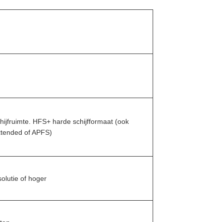
ijfruimte. HFS+ harde schijfformaat (ook
tended of APFS)
olutie of hoger