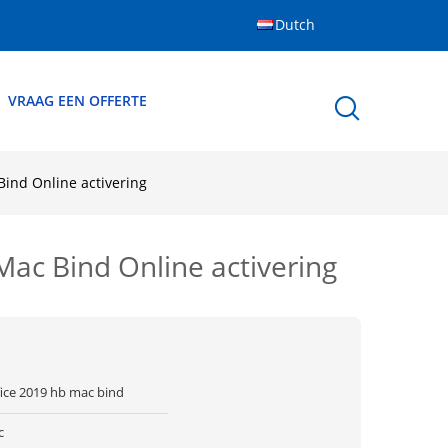
Dutch
VRAAG EEN OFFERTE
Bind Online activering
ac Bind Online activering
fice 2019 hb mac bind
c