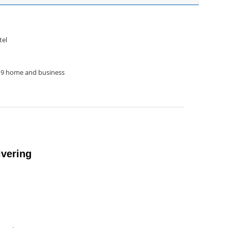
tel
019 home and business
ivering