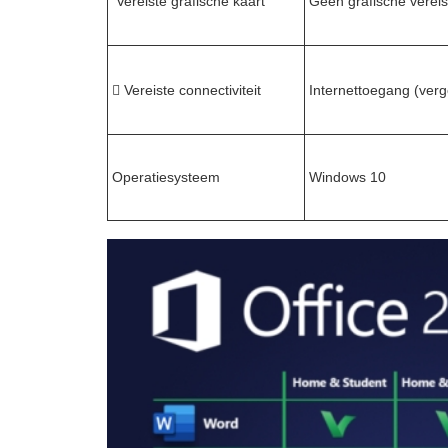
️ Vereiste grafische kaart
Geen grafische verei
 Vereiste connectiviteit
Internettoegang (ver
Operatiesysteem
Windows 10