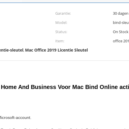
Garantie:
30 dagen
Model:
bind-sleu
Status:
On Stock
Item:
office 2
ntie-sleutel
Mac Office 2019 Licentie Sleutel
,
l Home And Business Voor Mac Bind Online act
icrosoft-account.