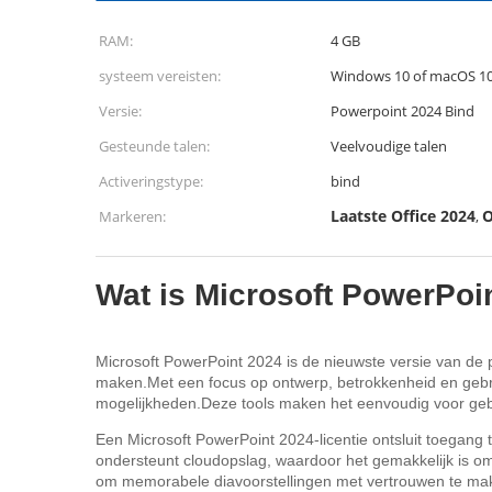
RAM:
4 GB
systeem vereisten:
Windows 10 of macOS 10
Versie:
Powerpoint 2024 Bind
Gesteunde talen:
Veelvoudige talen
Activeringstype:
bind
Laatste Office 2024
O
Markeren:
,
Wat is Microsoft PowerPoi
Microsoft PowerPoint 2024 is de nieuwste versie van de p
maken.Met een focus op ontwerp, betrokkenheid en gebr
mogelijkheden.Deze tools maken het eenvoudig voor gebru
Een Microsoft PowerPoint 2024-licentie ontsluit toegang
ondersteunt cloudopslag, waardoor het gemakkelijk is om 
om memorabele diavoorstellingen met vertrouwen te ma