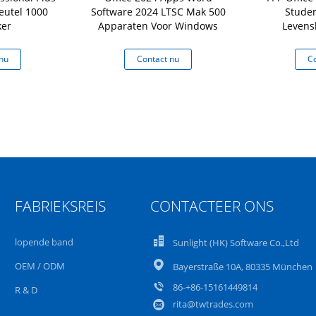
eutel 1000
Software 2024 LTSC Mak 500
Studen
ker
Apparaten Voor Windows
Levens
Win
nu
Contact nu
Co
FABRIEKSREIS
CONTACTEER ONS
lopende band
Sunlight (HK) Software Co.,Ltd
OEM / ODM
Bayerstraße 10A, 80335 München
86-+86-15161449814
R & D
rita@twtrades.com