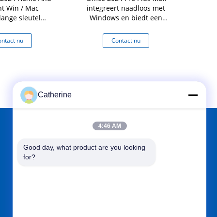
t Win / Mac
integreert naadloos met
Mac Global
lange sleutel
Windows en biedt een
dows+Mac
vertrouwde en
gebruikerservaring
ntact nu
Contact nu
Co
Catherine
4:46 AM
VIND ONS OP
Good day, what product are you looking 
for?
Verzend