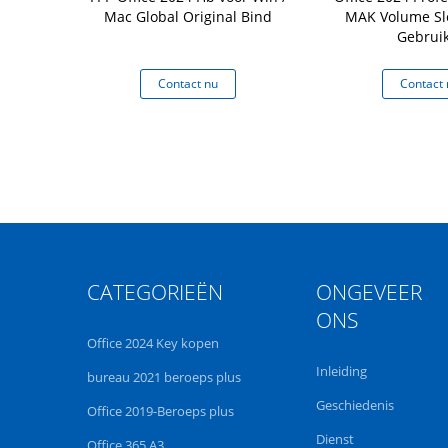
adloos met
Mac Global Original Bind
MAK Volume Sl
biedt een
Gebrui
de en
ervaring
 nu
Contact nu
Contact 
CATEGORIEËN
ONGEVEER
ONS
Office 2024 Key kopen
Inleiding
bureau 2021 beroeps plus
Geschiedenis
Office 2019-Beroeps plus
Dienst
Office 365 A3