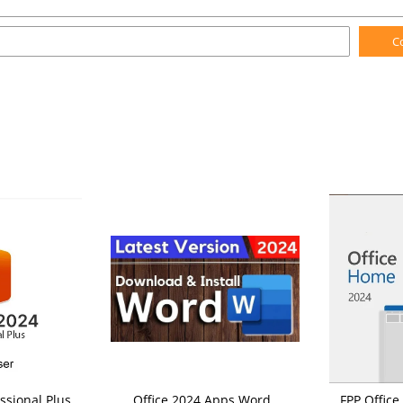
C
ssional Plus
Office 2024 Apps Word
FPP Offic