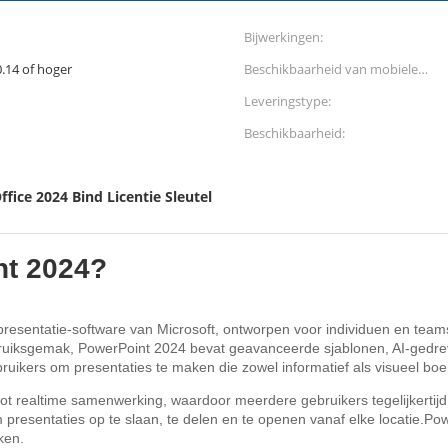
Bijwerkingen:
.14 of hoger
Beschikbaarheid van mobiele
applicaties:
Leveringstype:
Beschikbaarheid:
ffice 2024 Bind Licentie Sleutel
nt 2024?
resentatie-software van Microsoft, ontworpen voor individuen en teams 
uiksgemak, PowerPoint 2024 bevat geavanceerde sjablonen, AI-gedrev
ikers om presentaties te maken die zowel informatief als visueel boei
 tot realtime samenwerking, waardoor meerdere gebruikers tegelijkert
presentaties op te slaan, te delen en te openen vanaf elke locatie.Pow
ken.