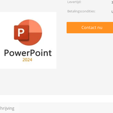
Levertijd:
Betalingscondities:
U
Contact nu
rijving