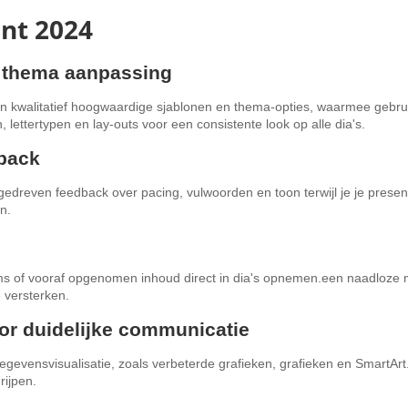
nt 2024
e thema aanpassing
n kwalitatief hoogwaardige sjablonen en thema-opties, waarmee gebru
ettertypen en lay-outs voor een consistente look op alle dia's.
dback
gedreven feedback over pacing, vulwoorden en toon terwijl je je pres
n.
e
ms of vooraf opgenomen inhoud direct in dia's opnemen.een naadloze 
 versterken.
or duidelijke communicatie
gevensvisualisatie, zoals verbeterde grafieken, grafieken en SmartArt
rijpen.