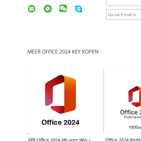
MEER OFFICE 2024 KEY KOPEN
o Plus Mak
FPP Office 2024 Hb voor Win /
Office 2024 Profe