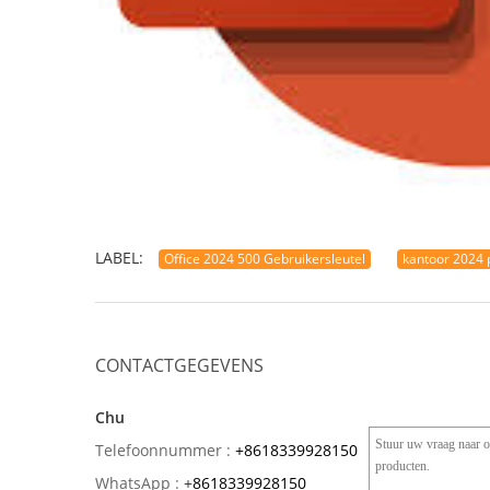
LABEL:
Office 2024 500 Gebruikersleutel
kantoor 2024 
CONTACTGEGEVENS
Chu
Telefoonnummer :
+8618339928150
WhatsApp :
+
8618339928150