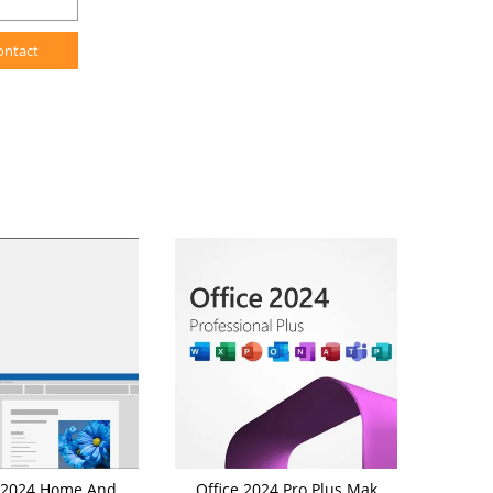
ontact
e 2024 Home And
Office 2024 Pro Plus Mak
FPP Office 2