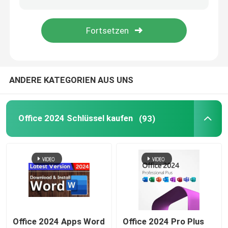
Windows Server 2022
Windows-Server 2019
ANDERE KATEGORIEN AUS UNS
SQL 2022 STD
Office 2024 Schlüssel kaufen
(93)
SQL Server-Standard 2019
Office 2024 Apps Word
Office 2024 Pro Plus