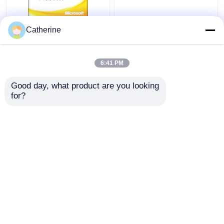
Volle Aktivierung 2010
PC 5000 on-line-
Catherine
Versions- Offices 2010
Aktivierungs-Code-
des Schlüsselcode-32
mehrfache Aktivierung
Wort-64Bit
2010 Frau-Office
6:41 PM
Bestpreis
Bestpreis
Good day, what product are you looking 
for?
Kontakt
Kontakt
Sehen Sie mehr an
Startseite
Über uns
Kontakt
Desktop Site
Sitemap
Privacy Policy