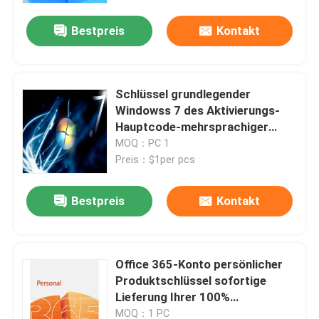
Bestpreis
Kontakt
Über uns
Qualitätskontrolle
Schlüssel grundlegender
Windowss 7 des Aktivierungs-
Hauptcode-mehrsprachiger
Kontakt mit uns
Produkt-32Bit
MOQ：PC 1
Preis：$1per pcs
Neuigkeiten
Bestpreis
Kontakt
Bitte um ein Angebot
Office 365-Konto persönlicher
Office 2024 Schlüssel kaufen
Produktschlüssel sofortige
Lieferung Ihrer 100%
Berufsplus des Büros 2021
Originallizenz
MOQ：1 PC