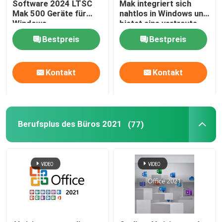
Software 2024 LTSC
Mak integriert sich
Mak 500 Geräte für
nahtlos in Windows und
Windows
bietet eine vertraute
und
Bestpreis
Bestpreis
benutzerfreundliche
Erfahrung
Kontakt
Kontakt
Berufsplus des Büros 2021
(77)