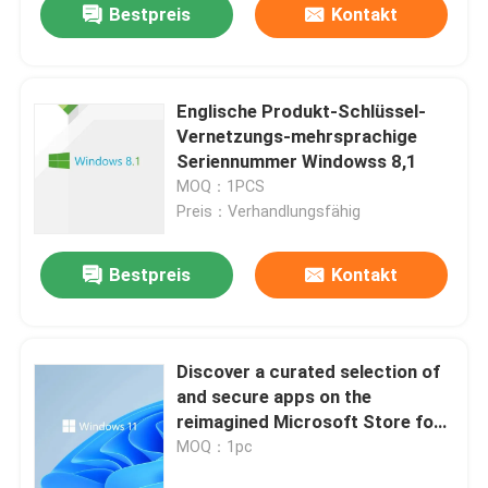
Bestpreis
Kontakt
Englische Produkt-Schlüssel-
Vernetzungs-mehrsprachige
Seriennummer Windowss 8,1
MOQ：1PCS
Preis：Verhandlungsfähig
Bestpreis
Kontakt
Zu Hause
Discover a curated selection of
and secure apps on the
Produkte
reimagined Microsoft Store for
Business on Windows 11
MOQ：1pc
Professional Retail
Videos