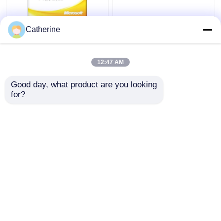
Volle Aktivierung 2010
PC 5000 on-line-
Catherine
Versions- Offices 2010
Aktivierungs-Code-
des Schlüsselcode-32
mehrfache Aktivierung
Wort-64Bit
2010 Frau-Office
12:47 AM
Bestpreis
Bestpreis
Good day, what product are you looking 
for?
Kontakt
Kontakt
Sehen Sie mehr an
Startseite
Über uns
Kontakt
Desktop Site
Sitemap
Privacy Policy