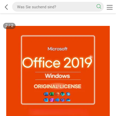
2
/
2