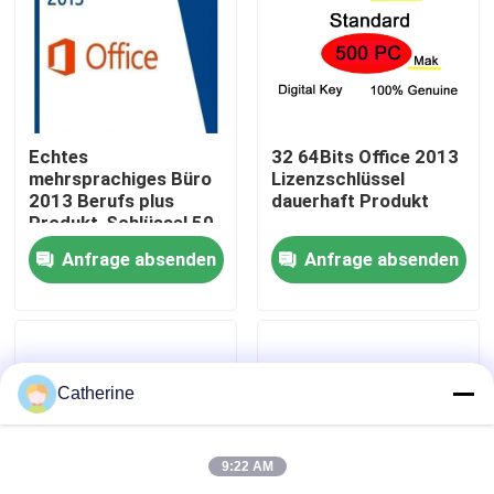
Über uns
Qualitätskontrolle
Echtes
32 64Bits Office 2013
mehrsprachiges Büro
Lizenzschlüssel
2013 Berufs plus
dauerhaft Produkt
Kontakt mit uns
Produkt-Schlüssel 50
PC
Anfrage absenden
Anfrage absenden
Neuigkeiten
Bitte um ein Angebot
Catherine
Office 2024 Schlüssel kaufen
9:22 AM
Berufsplus des Büros 2021