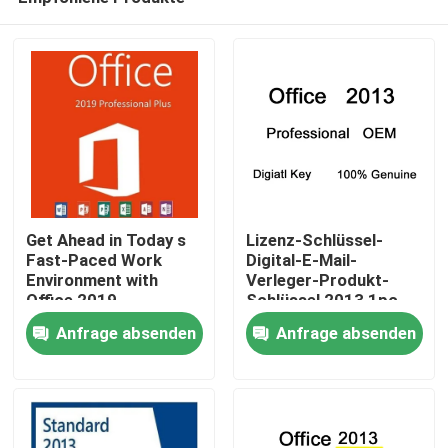
Get Ahead in Today s
Lizenz-Schlüssel-
Fast-Paced Work
Digital-E-Mail-
Environment with
Verleger-Produkt-
Office 2019
Schlüssel 2013 1pc
Zu Hause
Professional Plus
Office 2013
Anfrage absenden
Anfrage absenden
Produkte
Videos