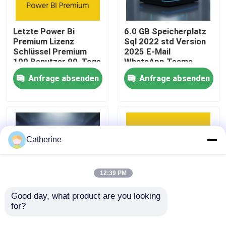
Über uns
Letzte Power Bi
6.0 GB Speicherplatz
Premium Lizenz
Sql 2022 std Version
Schlüssel Premium
2025 E-Mail
Qualitätskontrolle
100 Benutzer 90-Tage
WhatsApp Teams
Garantie
Skalierbare
Anfrage absenden
Anfrage absenden
Datenbanklösung für
Unternehmen
Kontakt mit uns
Neuigkeiten
Catherine
Bitte um ein Angebot
12:39 PM
Office 2024 Schlüssel kaufen
Good day, what product are you looking 
for?
Version 2025
Power BI Premium 100
Autodesk AutoCad
Benutzer Power BI
Berufsplus des Büros 2021