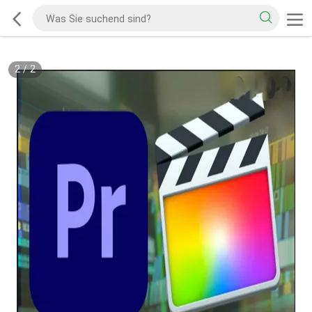
2
/
2