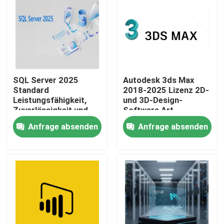
SQL Server 2025
Autodesk 3ds Max
Standard
2018-2025 Lizenz 2D-
Leistungsfähigkeit,
und 3D-Design-
Zuverlässigkeit und
Software Art
Sicherheit für Ihr
Verbindliches Konto
Anfrage absenden
Anfrage absenden
Unternehmen
Vereinigung Gültigkeit
1 Jahr
Zu Hause
Produkte
Videos