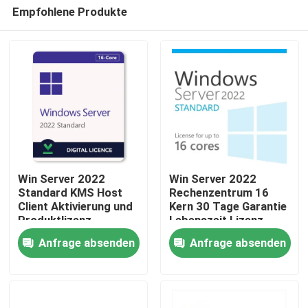
Empfohlene Produkte
Win Server 2022
Win Server 2022
Standard KMS Host
Rechenzentrum 16
Client Aktivierung und
Kern 30 Tage Garantie
Zu Hause
Produktlizenz
Lebenszeit Lizenz
Schlüssel
Anfrage absenden
Anfrage absenden
Produkte
Videos