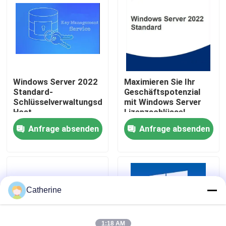
Über uns
Qualitätskontrolle
Windows Server 2022
Maximieren Sie Ihr
Standard-
Geschäftspotenzial
Kontakt mit uns
Schlüsselverwaltungsdienst
mit Windows Server
Host-
Lizenzschlüssel
Aktivierungsschlüssel
Neuigkeiten
Anfrage absenden
Anfrage absenden
Bitte um ein Angebot
Office 2024 Schlüssel kaufen
Catherine
Berufsplus des Büros 2021
1:18 AM