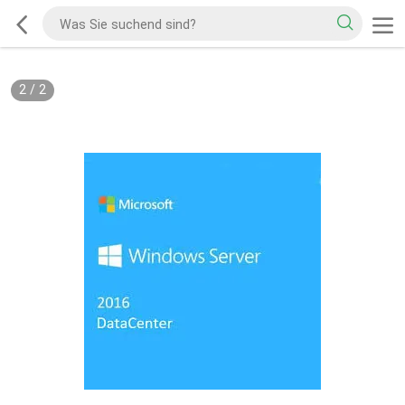
2
/
2