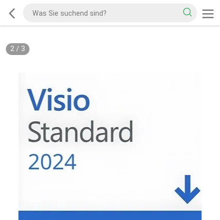
2
/
3