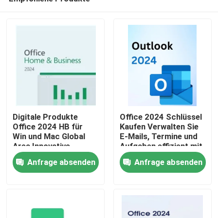
Digitale Produkte
Office 2024 Schlüssel
Office 2024 HB für
Kaufen Verwalten Sie
Win und Mac Global
E-Mails, Termine und
Area Innovative
Aufgaben effizient mit
Zu Hause
Funktionen zur
nahtloser Integration
Anfrage absenden
Anfrage absenden
Optimierung von
über Office-
Dokumentenmanagementprozessen
Anwendungen
Produkte
Videos