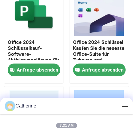
Über uns
Qualitätskontrolle
Office 2024
Office 2024 Schlüssel
Schlüsselkauf-
Kaufen Sie die neueste
Software-
Office-Suite für
Kontakt mit uns
Aktivierungslösung für
Zuhause und
nahtlose Produktivität
Universität mit
Anfrage absenden
Anfrage absenden
und Geschäftsabläufe
verbesserter
Neuigkeiten
auf mehreren Geräten
Sicherheit,
verbesserter Leistung
und KI-gestützten
Bitte um ein Angebot
Funktionen
Catherine
Office 2024 Schlüssel kaufen
7:31 AM
Berufsplus des Büros 2021