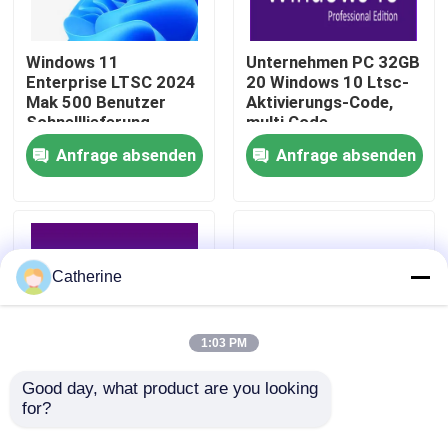
Über uns
Windows 11
Unternehmen PC 32GB
Enterprise LTSC 2024
20 Windows 10 Ltsc-
Mak 500 Benutzer
Aktivierungs-Code,
Qualitätskontrolle
Schnelllieferung
multi Code
Sprachaktivierungs-
Anfrage absenden
Anfrage absenden
Windows 10
Kontakt mit uns
Neuigkeiten
Catherine
Bitte um ein Angebot
1:03 PM
Office 2024 Schlüssel kaufen
Good day, what product are you looking 
for?
Aktivierungs-Code
Betriebssystem
2019, globaler
Windows 10
Berufsplus des Büros 2021