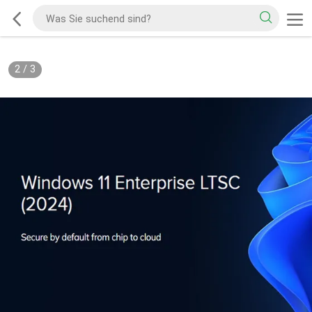
2
/
3