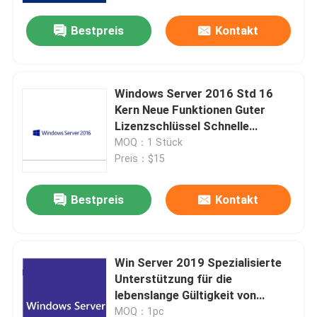
Bestpreis
Kontakt
Über uns
Qualitätskontrolle
Windows Server 2016 Std 16
Kern Neue Funktionen Guter
Lizenzschlüssel Schnelle
Kontakt mit uns
Lieferung
MOQ：1 Stück
Preis：$15
Neuigkeiten
Bestpreis
Kontakt
Bitte um ein Angebot
Win Server 2019 Spezialisierte
Office 2024 Schlüssel kaufen
Unterstützung für die
lebenslange Gültigkeit von
Berufsplus des Büros 2021
Advanced Digital Key
MOQ：1pc