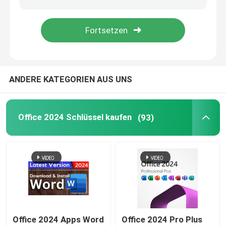
Windows Server 2022
Windows-Server 2019
ANDERE KATEGORIEN AUS UNS
SQL 2022 STD
Office 2024 Schlüssel kaufen
(93)
SQL Server-Standard 2019
Office 2024 Apps Word
Office 2024 Pro Plus