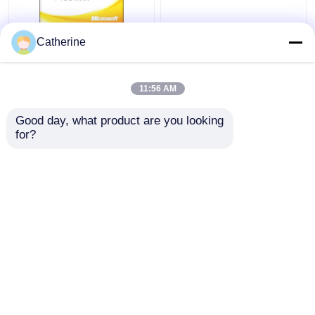
Volle Aktivierung 2010
PC 5000 on-line-
Catherine
Versions- Offices 2010
Aktivierungs-Code-
des Schlüsselcode-32
mehrfache Aktivierung
Wort-64Bit
2010 Frau-Office
11:56 AM
Bestpreis
Bestpreis
Good day, what product are you looking 
for?
Kontakt
Kontakt
Sehen Sie mehr an
Startseite
Über uns
Kontakt
Desktop Site
Sitemap
Privacy Policy