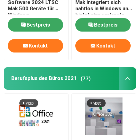
Software 2024 LTSC
Mak integriert sich
Mak 500 Geräte für
nahtlos in Windows und
Windows
bietet eine vertraute
und
Bestpreis
Bestpreis
benutzerfreundliche
Erfahrung
Kontakt
Kontakt
Berufsplus des Büros 2021
(77)