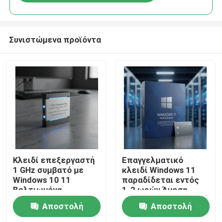
Συνιστώμενα προϊόντα
Σπίτι
Κλειδί επεξεργαστή
Επαγγελματικό
1 GHz συμβατό με
κλειδί Windows 11
Windows 10 11
παραδίδεται εντός
Προϊόντα
Βελτιωμένα
1-2 ωρών Άμεση
χαρακτηριστικά
πραγματική
Αποστολή
Αποστολή
ασφαλείας Ομαλή
ενεργοποίηση
Βίντεο
λειτουργία
Πλατφόρμα Windows