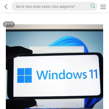
2
/
3