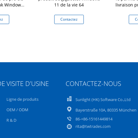
ak Windows
11 de la vie 64
livraison p
de post
ez
Contactez
C
DE
VISITE D'USINE
CONTACTEZ-NOUS
Ligne de produits
Sunlight (HK) Software Co.,Ltd
OEM / ODM
Bayerstraße 10A, 80335 München
86-+86-15161449814
R & D
rita@twtrades.com