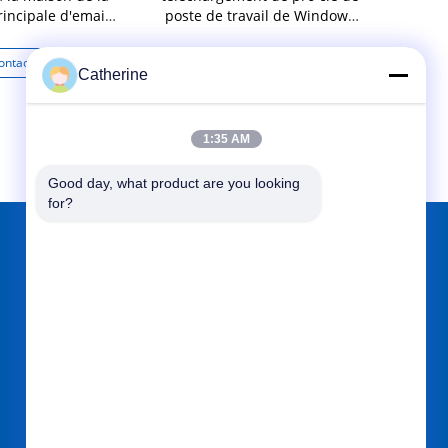
rincipale d'email
poste de travail de Windows
de clé de p
es de travail
11 de logiciel
Win
ontactez
Contactez
Co
Catherine
1:35 AM
Good day, what product are you looking 
for?
TROUVEZ-NOUS SUR
Envoyez