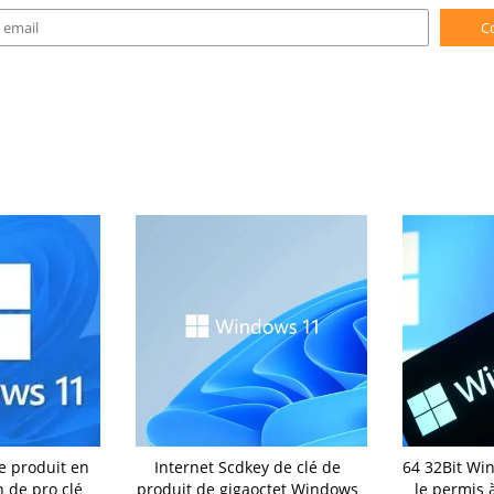
C
e produit en
Internet Scdkey de clé de
64 32Bit Wi
n de pro clé
produit de gigaoctet Windows
le permis 