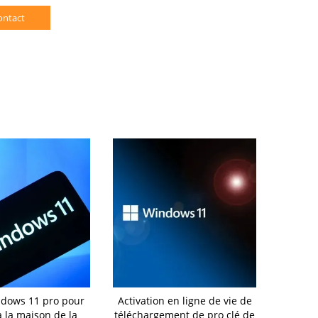
ontact
ndows 11 pro pour
Activation en ligne de vie de
Clé 100%
à la maison de la
téléchargement de pro clé de
l'activation 