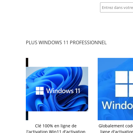
PLUS WINDOWS 11 PROFESSIONNEL
gne de vie de
Clé 100% en ligne de
Globalement cod
de pro clé de
l'activation Win11 d'activation
ligne d'activatio