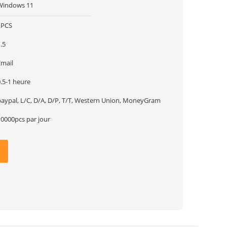
Windows 11
1PCS
.5
Email
.5-1 heure
paypal, L/C, D/A, D/P, T/T, Western Union, MoneyGram
10000pcs par jour