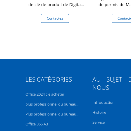
l de Windows
de clé de produit de Digital
de permis de M
iciel
Windows 11
11
tez
Contactez
Contact
LES CATÉGORIES
AU SUJET 
NOUS
Office 2024 clé acheter
Intruduction
plus professionnel du bureau 2021
Histoire
Plus professionnel du bureau 2019
Service
Office 365 A3