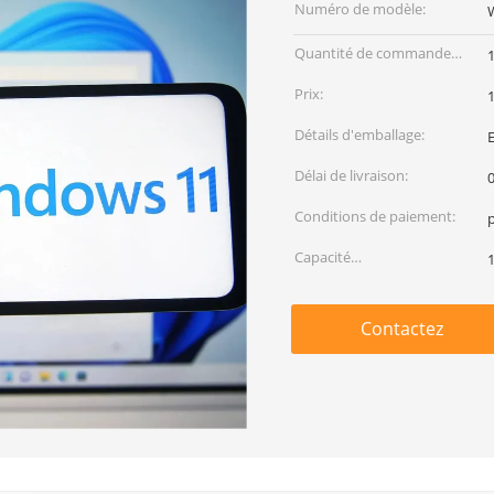
Numéro de modèle:
Quantité de commande
min:
Prix:
1
Détails d'emballage:
Délai de livraison:
0
Conditions de paiement:
Capacité
d'approvisionnement:
Contactez