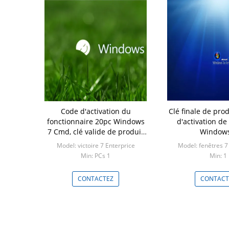
Code d'activation du
Clé finale de pro
fonctionnaire 20pc Windows
d'activation de
7 Cmd, clé valide de produit
Windows
d'Internet pour Windows 7
Model: victoire 7 Enterprice
Model: fenêtres 7
Min: PCs 1
Min: 1
CONTACTEZ
CONTACT