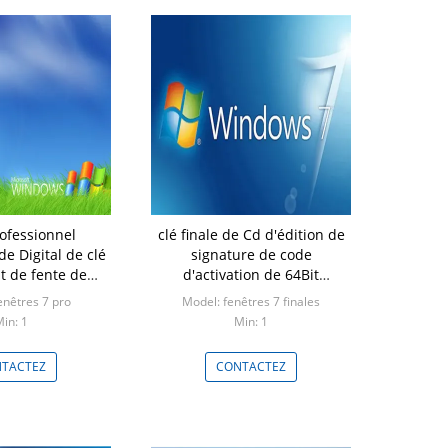
ofessionnel
clé finale de Cd d'édition de
de Digital de clé
signature de code
t de fente de
d'activation de 64Bit
e 5 utilisateurs
Windows 7
enêtres 7 pro
Model: fenêtres 7 finales
in: 1
Min: 1
TACTEZ
CONTACTEZ