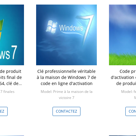
 de produit
Clé professionnelle véritable
Code pr
ts final de
à la maison de Windows 7 de
d'activation 
4, clé de
code en ligne d'activation
de produi
Win7 finale
Windows 7 d
7 finales
Model: Prime à la maison de la
Model: f
victoire 7
M
Min: 1 morceau
EZ
CONTACTEZ
CON