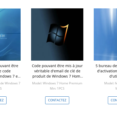
uvant être
Code pouvant être mis à jour
5 bureau de
e code
véritable d'email de clé de
d'activation de Wi
produit de Windows 7 Home
d'ut
Premium
 de Windows 7
Model: Windows 7 Home Premium
Model: f
CS
Min: 1PCS
M
EZ
CONTACTEZ
CON