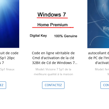
duit de code
Code en ligne véritable de
autocollant 
 Sp1 20pc
Cmd d'activation de la clé
de PC de l'I
 7
32Bit de Cd de Windows 7
d'activa
Home Premium K 64bit
Win
 Sp1 finaux
Model: Victoire 7 Sp1 de la
Model: fen
meilleure qualité à la maison
M
20user
Min: 1 morceau
EZ
CONTACTEZ
CON