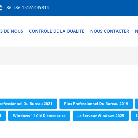
86-+86-15161449814
S DE NOUS
CONTRÔLE DE LA QUALITÉ
NOUS CONTACTER
N
rofessionnel Du Bureau 2021
Plus Professionnel Du Bureau 2019
l
Windows 11 Clé D'entreprise
Le Serveur Windows 2025
L