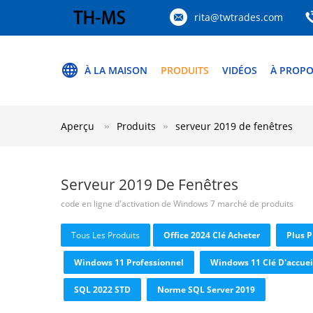
rita@twtrades.com
À LA MAISON
PRODUITS
VIDÉOS
À PROPO
Aperçu
Produits
serveur 2019 de fenêtres
Serveur 2019 De Fenêtres
code en ligne d'activation de Windows 7 marché de produits
Tous Les Produits
Office 2024 Clé Acheter
Plus P
Windows 11 Professionnel
Windows 11 Clé D'accuei
SQL 2022 STD
Norme SQL Server 2019