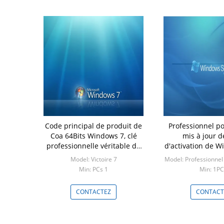
Code principal de produit de
Professionnel po
Coa 64Bits Windows 7, clé
mis à jour d
professionnelle véritable de
d'activation de Windows 7 en
produit de 32Bits Windows 7
ligne
Model: Victoire 7
Model: Professionnel
Min: PCs 1
Min: 1P
CONTACTEZ
CONTACT