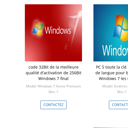
code 32Bit de la meilleure
PC 5 toute la clé
qualité d'activation de 256Bit
de langue pour bi
Windows 7 final
Windows 7 les 6
produit de 32Bit 
Model: Windows 7 Home Premium
Model: fenêtres 
Min: 1
Min: 1
CONTACTEZ
CONTACT