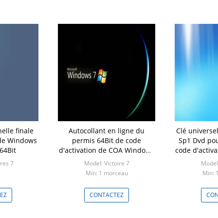
elle finale
Autocollant en ligne du
Clé universe
 de Windows
permis 64Bit de code
Sp1 Dvd pou
64Bit
d'activation de COA Windows
code d'activ
7 pro
res 7
Model: Victoire 7
Model:
Min: 1 morceau
Min: 
EZ
CONTACTEZ
CON