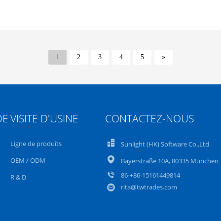
1
2
3
4
5
»
DE
VISITE D'USINE
CONTACTEZ-NOUS
Ligne de produits
Sunlight (HK) Software Co.,Ltd
OEM / ODM
Bayerstraße 10A, 80335 München
86-+86-15161449814
R & D
rita@twtrades.com