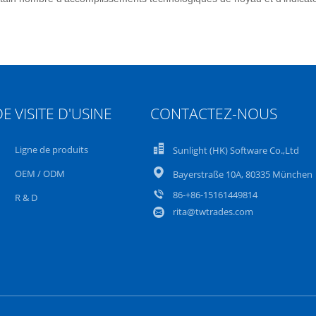
DE
VISITE D'USINE
CONTACTEZ-NOUS
Ligne de produits
Sunlight (HK) Software Co.,Ltd
OEM / ODM
Bayerstraße 10A, 80335 München
86-+86-15161449814
R & D
rita@twtrades.com