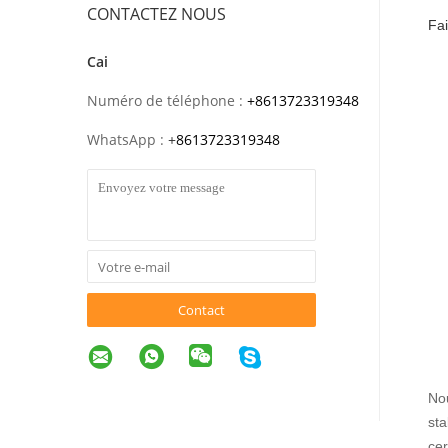
CONTACTEZ NOUS
Fai
Cai
Numéro de téléphone :
+8613723319348
WhatsApp :
+
8613723319348
Contact
Nou
sta
cer